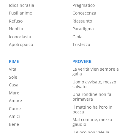
Idiosincrasia
Pragmatico
Pusillanime
Conoscenza
Refuso
Riassunto
Neofita
Paradigma
Iconoclasta
Gioia
Apotropaico
Tristezza
RIME
PROVERBI
Vita
La verità vien sempre a
galla
Sole
Uomo avvisato, mezzo
Casa
salvato
Mare
Una rondine non fa
primavera
Amore
Il mattino ha l'oro in
Cuore
bocca
Amici
Mal comune, mezzo
Bene
gaudio
Il gioco non vale la