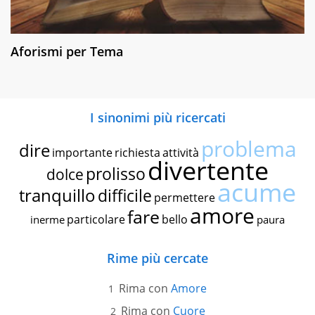
Aforismi per Tema
I sinonimi più ricercati
problema
dire
importante
richiesta
attività
divertente
prolisso
dolce
acume
tranquillo
difficile
permettere
amore
fare
particolare
bello
inerme
paura
Rime più cercate
Rima con
Amore
Rima con
Cuore