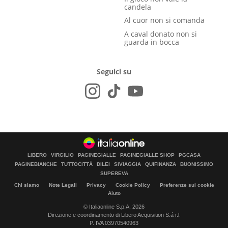
candela
Al cuor non si comanda
A caval donato non si
guarda in bocca
Seguici su
LIBERO
VIRGILIO
PAGINEGIALLE
PAGINEGIALLE SHOP
PGCASA
PAGINEBIANCHE
TUTTOCITTÀ
DILEI
SIVIAGGIA
QUIFINANZA
BUONISSIMO
SUPEREVA
Chi siamo
Note Legali
Privacy
Cookie Policy
Preferenze sui cookie
Aiuto
© Italiaonline S.p.A. 2026
Direzione e coordinamento di Libero Acquisition S.á r.l.
P. IVA 03970540963