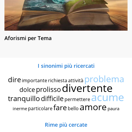
Aforismi per Tema
I sinonimi più ricercati
problema
dire
importante
richiesta
attività
divertente
prolisso
dolce
acume
tranquillo
difficile
permettere
amore
fare
particolare
bello
inerme
paura
Rime più cercate