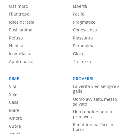
Ossimoro
Libertà
Filantropo
Facile
Idiosincrasia
Pragmatico
Pusillanime
Conoscenza
Refuso
Riassunto
Neofita
Paradigma
Iconoclasta
Gioia
Apotropaico
Tristezza
RIME
PROVERBI
Vita
La verità vien sempre a
galla
Sole
Uomo avvisato, mezzo
Casa
salvato
Mare
Una rondine non fa
primavera
Amore
Il mattino ha l'oro in
Cuore
bocca
Amici