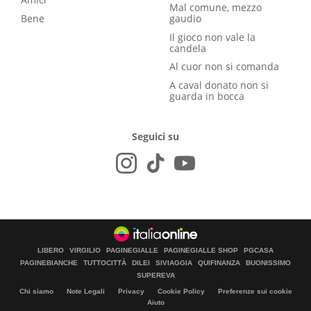
Mal comune, mezzo
Bene
gaudio
Il gioco non vale la
candela
Al cuor non si comanda
A caval donato non si
guarda in bocca
Seguici su
LIBERO
VIRGILIO
PAGINEGIALLE
PAGINEGIALLE SHOP
PGCASA
PAGINEBIANCHE
TUTTOCITTÀ
DILEI
SIVIAGGIA
QUIFINANZA
BUONISSIMO
SUPEREVA
Chi siamo
Note Legali
Privacy
Cookie Policy
Preferenze sui cookie
Aiuto