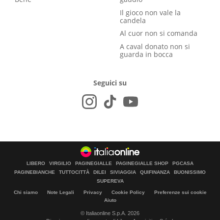
Il gioco non vale la
candela
Al cuor non si comanda
A caval donato non si
guarda in bocca
Seguici su
LIBERO
VIRGILIO
PAGINEGIALLE
PAGINEGIALLE SHOP
PGCASA
PAGINEBIANCHE
TUTTOCITTÀ
DILEI
SIVIAGGIA
QUIFINANZA
BUONISSIMO
SUPEREVA
Chi siamo
Note Legali
Privacy
Cookie Policy
Preferenze sui cookie
Aiuto
© Italiaonline S.p.A. 2026