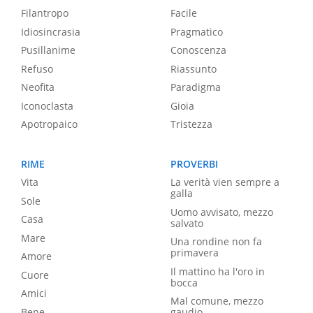
Filantropo
Facile
Idiosincrasia
Pragmatico
Pusillanime
Conoscenza
Refuso
Riassunto
Neofita
Paradigma
Iconoclasta
Gioia
Apotropaico
Tristezza
RIME
PROVERBI
Vita
La verità vien sempre a
galla
Sole
Uomo avvisato, mezzo
Casa
salvato
Mare
Una rondine non fa
primavera
Amore
Il mattino ha l'oro in
Cuore
bocca
Amici
Mal comune, mezzo
Bene
gaudio