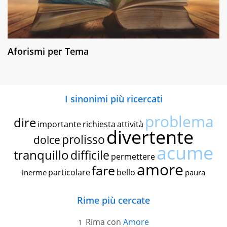
Aforismi per Tema
I sinonimi più ricercati
problema
dire
importante
richiesta
attività
divertente
prolisso
dolce
acume
tranquillo
difficile
permettere
amore
fare
particolare
bello
inerme
paura
Rime più cercate
Rima con
Amore