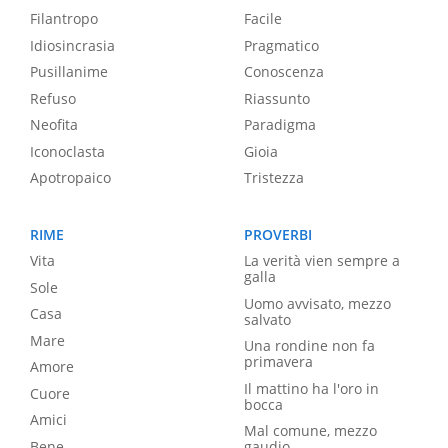
Filantropo
Facile
Idiosincrasia
Pragmatico
Pusillanime
Conoscenza
Refuso
Riassunto
Neofita
Paradigma
Iconoclasta
Gioia
Apotropaico
Tristezza
RIME
PROVERBI
Vita
La verità vien sempre a
galla
Sole
Uomo avvisato, mezzo
Casa
salvato
Mare
Una rondine non fa
primavera
Amore
Il mattino ha l'oro in
Cuore
bocca
Amici
Mal comune, mezzo
Bene
gaudio