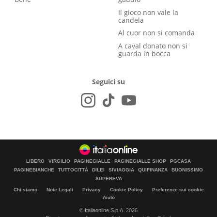
Il gioco non vale la
candela
Al cuor non si comanda
A caval donato non si
guarda in bocca
Seguici su
LIBERO
VIRGILIO
PAGINEGIALLE
PAGINEGIALLE SHOP
PGCASA
PAGINEBIANCHE
TUTTOCITTÀ
DILEI
SIVIAGGIA
QUIFINANZA
BUONISSIMO
SUPEREVA
Chi siamo
Note Legali
Privacy
Cookie Policy
Preferenze sui cookie
Aiuto
© Italiaonline S.p.A. 2026