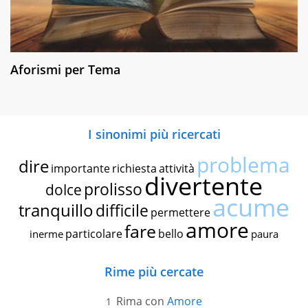
Aforismi per Tema
I sinonimi più ricercati
problema
dire
importante
richiesta
attività
divertente
prolisso
dolce
acume
tranquillo
difficile
permettere
amore
fare
particolare
bello
inerme
paura
Rime più cercate
Rima con
Amore