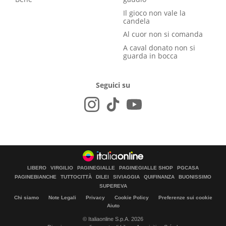
Il gioco non vale la
candela
Al cuor non si comanda
A caval donato non si
guarda in bocca
Seguici su
LIBERO
VIRGILIO
PAGINEGIALLE
PAGINEGIALLE SHOP
PGCASA
PAGINEBIANCHE
TUTTOCITTÀ
DILEI
SIVIAGGIA
QUIFINANZA
BUONISSIMO
SUPEREVA
Chi siamo
Note Legali
Privacy
Cookie Policy
Preferenze sui cookie
Aiuto
© Italiaonline S.p.A. 2026