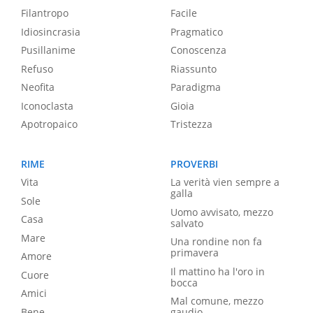
Filantropo
Facile
Idiosincrasia
Pragmatico
Pusillanime
Conoscenza
Refuso
Riassunto
Neofita
Paradigma
Iconoclasta
Gioia
Apotropaico
Tristezza
RIME
PROVERBI
Vita
La verità vien sempre a
galla
Sole
Uomo avvisato, mezzo
Casa
salvato
Mare
Una rondine non fa
primavera
Amore
Il mattino ha l'oro in
Cuore
bocca
Amici
Mal comune, mezzo
Bene
gaudio