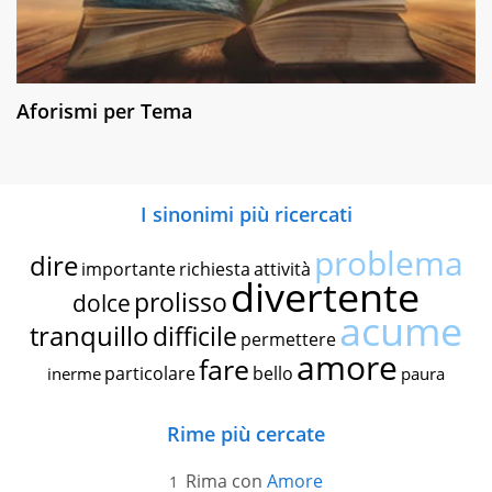
Aforismi per Tema
I sinonimi più ricercati
problema
dire
importante
richiesta
attività
divertente
prolisso
dolce
acume
tranquillo
difficile
permettere
amore
fare
particolare
bello
inerme
paura
Rime più cercate
Rima con
Amore