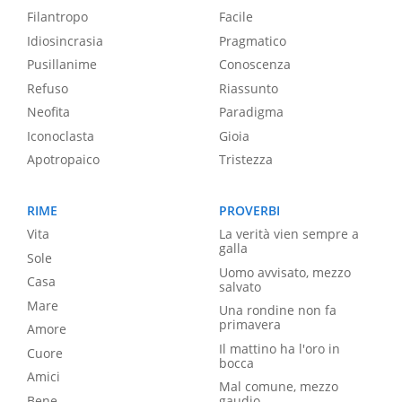
Filantropo
Facile
Idiosincrasia
Pragmatico
Pusillanime
Conoscenza
Refuso
Riassunto
Neofita
Paradigma
Iconoclasta
Gioia
Apotropaico
Tristezza
RIME
PROVERBI
Vita
La verità vien sempre a
galla
Sole
Uomo avvisato, mezzo
Casa
salvato
Mare
Una rondine non fa
primavera
Amore
Il mattino ha l'oro in
Cuore
bocca
Amici
Mal comune, mezzo
Bene
gaudio