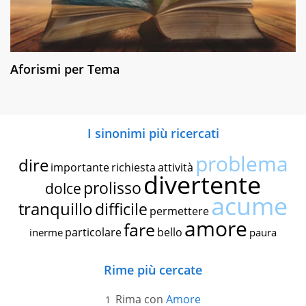
Aforismi per Tema
I sinonimi più ricercati
problema
dire
importante
richiesta
attività
divertente
prolisso
dolce
acume
tranquillo
difficile
permettere
amore
fare
particolare
bello
inerme
paura
Rime più cercate
Rima con
Amore