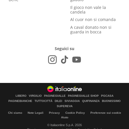
Il gioco non vale la
candela
Al cuor non si comanda
A caval donato non si
guarda in bocca
Seguici su
LIBERO
VIRGILIO
PAGINEGIALLE
PAGINEGIALLE SHOP
PGCASA
PAGINEBIANCHE
TUTTOCITTÀ
DILEI
SIVIAGGIA
QUIFINANZA
BUONISSIMO
SUPEREVA
Chi siamo
Note Legali
Privacy
Cookie Policy
Preferenze sui cookie
Aiuto
© Italiaonline S.p.A. 2026