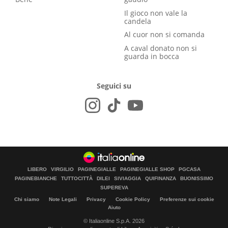
Il gioco non vale la
candela
Al cuor non si comanda
A caval donato non si
guarda in bocca
Seguici su
LIBERO
VIRGILIO
PAGINEGIALLE
PAGINEGIALLE SHOP
PGCASA
PAGINEBIANCHE
TUTTOCITTÀ
DILEI
SIVIAGGIA
QUIFINANZA
BUONISSIMO
SUPEREVA
Chi siamo
Note Legali
Privacy
Cookie Policy
Preferenze sui cookie
Aiuto
© Italiaonline S.p.A. 2026