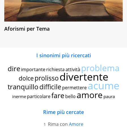
Aforismi per Tema
I sinonimi più ricercati
problema
dire
importante
richiesta
attività
divertente
prolisso
dolce
acume
tranquillo
difficile
permettere
amore
fare
particolare
bello
inerme
paura
Rime più cercate
Rima con
Amore