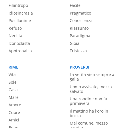
Filantropo
Facile
Idiosincrasia
Pragmatico
Pusillanime
Conoscenza
Refuso
Riassunto
Neofita
Paradigma
Iconoclasta
Gioia
Apotropaico
Tristezza
RIME
PROVERBI
Vita
La verità vien sempre a
galla
Sole
Uomo avvisato, mezzo
Casa
salvato
Mare
Una rondine non fa
primavera
Amore
Il mattino ha l'oro in
Cuore
bocca
Amici
Mal comune, mezzo
Bene
gaudio