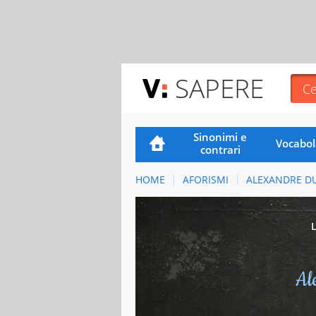
SAPERE
Sinonimi e
Vocabol
contrari
HOME
AFORISMI
ALEXANDRE D
Al