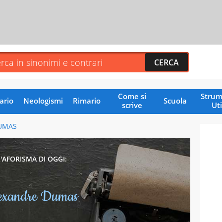
Come si
Strum
ario
Neologismi
Rimario
Scuola
scrive
Uti
UMAS
L'AFORISMA DI OGGI:
exandre Dumas