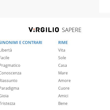
SAPERE
SINONIMI E CONTRARI
RIME
Libertà
Vita
Facile
Sole
Pragmatico
Casa
Conoscenza
Mare
Riassunto
Amore
Paradigma
Cuore
Gioia
Amici
Tristezza
Bene