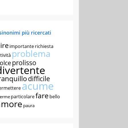
 sinonimi più ricercati
ire
importante
richiesta
problema
tività
prolisso
olce
divertente
ranquillo
difficile
acume
ermettere
fare
particolare
bello
nerme
amore
paura