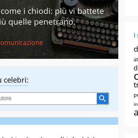
come i chiodi: più vi battete
iù quelle penetrano.
I
omunicazione
d
at
d
 celebri:
t
p
i