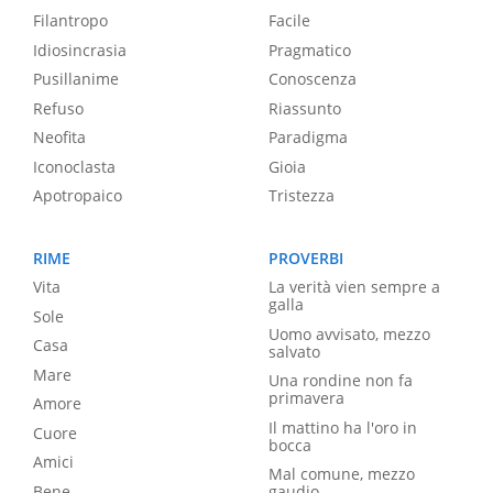
Filantropo
Facile
Idiosincrasia
Pragmatico
Pusillanime
Conoscenza
Refuso
Riassunto
Neofita
Paradigma
Iconoclasta
Gioia
Apotropaico
Tristezza
RIME
PROVERBI
Vita
La verità vien sempre a
galla
Sole
Uomo avvisato, mezzo
Casa
salvato
Mare
Una rondine non fa
primavera
Amore
Il mattino ha l'oro in
Cuore
bocca
Amici
Mal comune, mezzo
Bene
gaudio