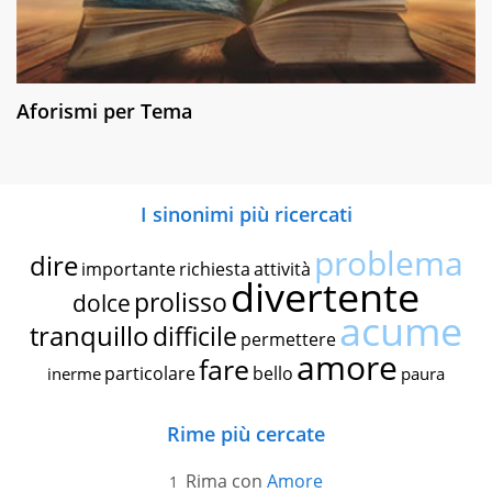
Aforismi per Tema
I sinonimi più ricercati
problema
dire
importante
richiesta
attività
divertente
prolisso
dolce
acume
tranquillo
difficile
permettere
amore
fare
particolare
bello
inerme
paura
Rime più cercate
Rima con
Amore