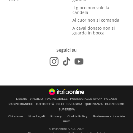
Il gioco non vale la
candela
Al cuor non si comanda
A caval donato non si
guarda in bocca
Seguici su
LIBERO
VIRGILIO
PAGINEGIALLE
PAGINEGIALLE SHOP
PGCASA
PAGINEBIANCHE
TUTTOCITTÀ
DILEI
SIVIAGGIA
QUIFINANZA
BUONISSIMO
SUPEREVA
Chi siamo
Note Legali
Privacy
Cookie Policy
Preferenze sui cookie
Aiuto
© Italiaonline S.p.A. 2026