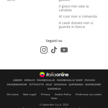
Il gioco non vale la
candela
Al cuor non si comanda
A caval donato non si
guarda in bocca
Seguici su
LIBERO
VIRGILIO
PAGINEGIALLE
PAGINEGIALLE SHOP
PGCASA
PAGINEBIANCHE
TUTTOCITTÀ
DILEI
SIVIAGGIA
QUIFINANZA
BUONISSIMO
SUPEREVA
Chi siamo
Note Legali
Privacy
Cookie Policy
Preferenze sui cookie
Aiuto
© Italiaonline S.p.A. 2026