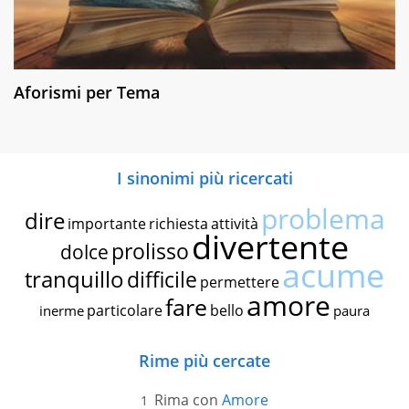
Aforismi per Tema
I sinonimi più ricercati
problema
dire
importante
richiesta
attività
divertente
prolisso
dolce
acume
tranquillo
difficile
permettere
amore
fare
particolare
bello
inerme
paura
Rime più cercate
Rima con
Amore