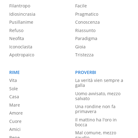
Filantropo
Facile
Idiosincrasia
Pragmatico
Pusillanime
Conoscenza
Refuso
Riassunto
Neofita
Paradigma
Iconoclasta
Gioia
Apotropaico
Tristezza
RIME
PROVERBI
Vita
La verità vien sempre a
galla
Sole
Uomo avvisato, mezzo
Casa
salvato
Mare
Una rondine non fa
primavera
Amore
Il mattino ha l'oro in
Cuore
bocca
Amici
Mal comune, mezzo
Bene
gaudio