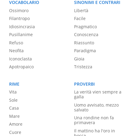
VOCABOLARIO
SINONIMI E CONTRARI
Ossimoro
Libertà
Filantropo
Facile
Idiosincrasia
Pragmatico
Pusillanime
Conoscenza
Refuso
Riassunto
Neofita
Paradigma
Iconoclasta
Gioia
Apotropaico
Tristezza
RIME
PROVERBI
Vita
La verità vien sempre a
galla
Sole
Uomo avvisato, mezzo
Casa
salvato
Mare
Una rondine non fa
primavera
Amore
Il mattino ha l'oro in
Cuore
bocca