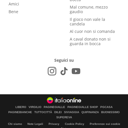
Amici
Mal comune, mezzo
Bene
gaudio
Il gioco non vale la
candela
Al cuor non si comanda
A caval donato non si
guarda in bocca
Seguici su
LIBERO
VIRGILIO
PAGINEGIALLE
PAGINEGIALLE SHOP
PGCASA
PAGINEBIANCHE
TUTTOCITTÀ
DILEI
SIVIAGGIA
QUIFINANZA
BUONISSIMO
SUPEREVA
Chi siamo
Note Legali
Privacy
Cookie Policy
Preferenze sui cookie