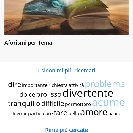
Aforismi per Tema
I sinonimi più ricercati
problema
dire
importante
richiesta
attività
divertente
prolisso
dolce
acume
tranquillo
difficile
permettere
amore
fare
particolare
bello
inerme
paura
Rime più cercate