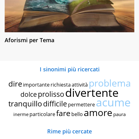
Aforismi per Tema
I sinonimi più ricercati
problema
dire
importante
richiesta
attività
divertente
prolisso
dolce
acume
tranquillo
difficile
permettere
amore
fare
particolare
bello
inerme
paura
Rime più cercate