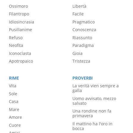
Ossimoro
Libertà
Filantropo
Facile
Idiosincrasia
Pragmatico
Pusillanime
Conoscenza
Refuso
Riassunto
Neofita
Paradigma
Iconoclasta
Gioia
Apotropaico
Tristezza
RIME
PROVERBI
Vita
La verità vien sempre a
galla
Sole
Uomo avvisato, mezzo
Casa
salvato
Mare
Una rondine non fa
primavera
Amore
Il mattino ha l'oro in
Cuore
bocca
Amici