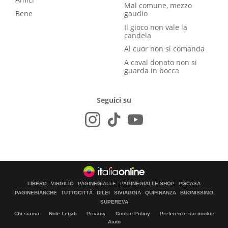
Mal comune, mezzo
Bene
gaudio
Il gioco non vale la
candela
Al cuor non si comanda
A caval donato non si
guarda in bocca
Seguici su
LIBERO
VIRGILIO
PAGINEGIALLE
PAGINEGIALLE SHOP
PGCASA
PAGINEBIANCHE
TUTTOCITTÀ
DILEI
SIVIAGGIA
QUIFINANZA
BUONISSIMO
SUPEREVA
Chi siamo
Note Legali
Privacy
Cookie Policy
Preferenze sui cookie
Aiuto