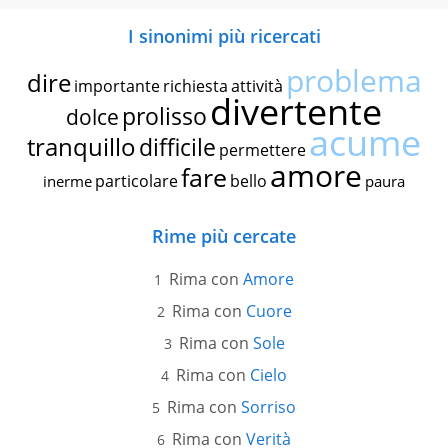
I sinonimi più ricercati
problema
dire
importante
richiesta
attività
divertente
prolisso
dolce
acume
tranquillo
difficile
permettere
amore
fare
particolare
bello
inerme
paura
Rime più cercate
Rima con
Amore
Rima con
Cuore
Rima con
Sole
Rima con
Cielo
Rima con
Sorriso
Rima con
Verità