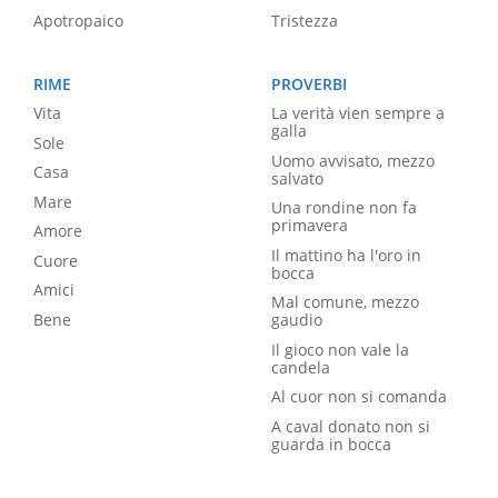
Apotropaico
Tristezza
RIME
PROVERBI
Vita
La verità vien sempre a
galla
Sole
Uomo avvisato, mezzo
Casa
salvato
Mare
Una rondine non fa
primavera
Amore
Il mattino ha l'oro in
Cuore
bocca
Amici
Mal comune, mezzo
Bene
gaudio
Il gioco non vale la
candela
Al cuor non si comanda
A caval donato non si
guarda in bocca