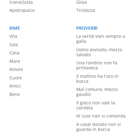
Iconoclasta
Gioia
Apotropaico
Tristezza
RIME
PROVERBI
Vita
La verità vien sempre a
galla
Sole
Uomo avvisato, mezzo
Casa
salvato
Mare
Una rondine non fa
primavera
Amore
Il mattino ha l'oro in
Cuore
bocca
Amici
Mal comune, mezzo
Bene
gaudio
Il gioco non vale la
candela
Al cuor non si comanda
A caval donato non si
guarda in bocca