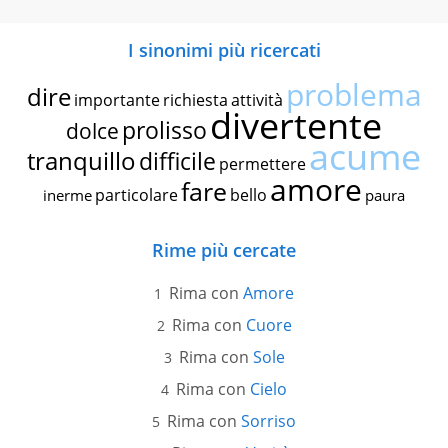
I sinonimi più ricercati
problema
dire
importante
richiesta
attività
divertente
prolisso
dolce
acume
tranquillo
difficile
permettere
amore
fare
particolare
bello
inerme
paura
Rime più cercate
Rima con
Amore
Rima con
Cuore
Rima con
Sole
Rima con
Cielo
Rima con
Sorriso