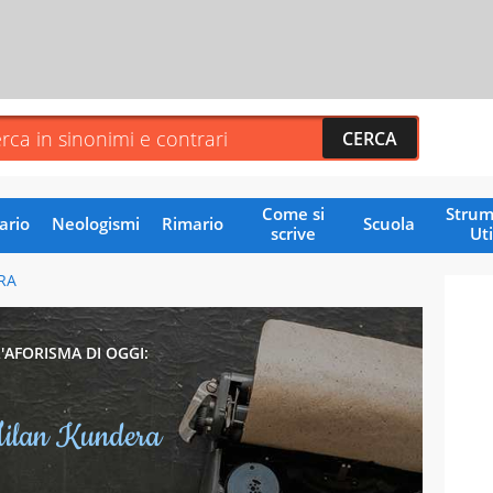
Come si
Strum
ario
Neologismi
Rimario
Scuola
scrive
Uti
RA
L'AFORISMA DI OGGI:
ilan Kundera