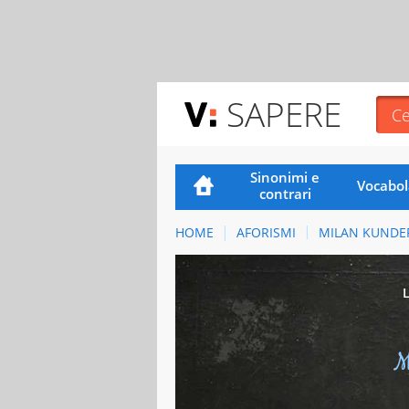
SAPERE
Sinonimi e
Vocabol
contrari
HOME
AFORISMI
MILAN KUNDE
M