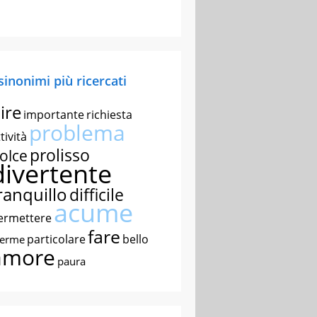
 sinonimi più ricercati
ire
importante
richiesta
problema
tività
prolisso
olce
divertente
ranquillo
difficile
acume
ermettere
fare
particolare
bello
nerme
amore
paura