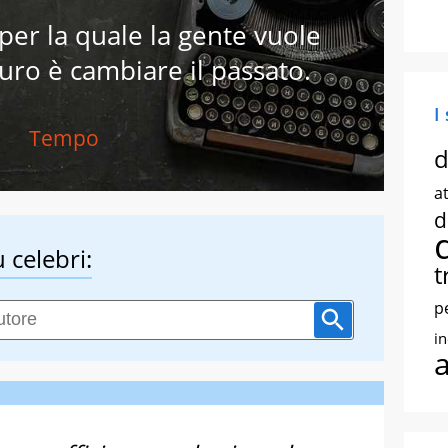
per la quale la gente vuole
uro è cambiare il passato.
I
Tempo
d
at
d
 celebri:
t
p
i