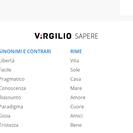
SAPERE
SINONIMI E CONTRARI
RIME
Libertà
Vita
Facile
Sole
Pragmatico
Casa
Conoscenza
Mare
Riassunto
Amore
Paradigma
Cuore
Gioia
Amici
Tristezza
Bene