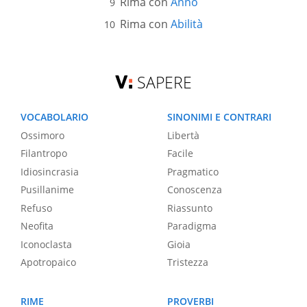
Rima con
Anno
Rima con
Abilità
SAPERE
VOCABOLARIO
SINONIMI E CONTRARI
Ossimoro
Libertà
Filantropo
Facile
Idiosincrasia
Pragmatico
Pusillanime
Conoscenza
Refuso
Riassunto
Neofita
Paradigma
Iconoclasta
Gioia
Apotropaico
Tristezza
RIME
PROVERBI