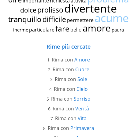
importante
richiesta
attività
divertente
prolisso
dolce
acume
tranquillo
difficile
permettere
amore
fare
particolare
bello
inerme
paura
Rime più cercate
Rima con
Amore
Rima con
Cuore
Rima con
Sole
Rima con
Cielo
Rima con
Sorriso
Rima con
Verità
Rima con
Vita
Rima con
Primavera