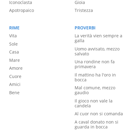
Iconoclasta
Gioia
Apotropaico
Tristezza
RIME
PROVERBI
Vita
La verità vien sempre a
galla
Sole
Uomo avvisato, mezzo
Casa
salvato
Mare
Una rondine non fa
primavera
Amore
Il mattino ha l'oro in
Cuore
bocca
Amici
Mal comune, mezzo
Bene
gaudio
Il gioco non vale la
candela
Al cuor non si comanda
A caval donato non si
guarda in bocca