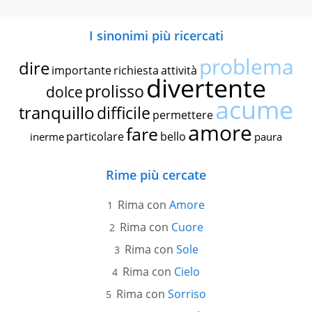
I sinonimi più ricercati
problema
dire
importante
richiesta
attività
divertente
prolisso
dolce
acume
tranquillo
difficile
permettere
amore
fare
particolare
bello
inerme
paura
Rime più cercate
Rima con
Amore
Rima con
Cuore
Rima con
Sole
Rima con
Cielo
Rima con
Sorriso