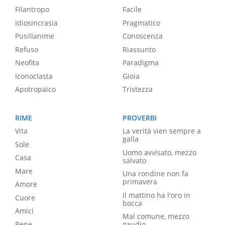
Filantropo
Facile
Idiosincrasia
Pragmatico
Pusillanime
Conoscenza
Refuso
Riassunto
Neofita
Paradigma
Iconoclasta
Gioia
Apotropaico
Tristezza
RIME
PROVERBI
Vita
La verità vien sempre a
galla
Sole
Uomo avvisato, mezzo
Casa
salvato
Mare
Una rondine non fa
primavera
Amore
Il mattino ha l'oro in
Cuore
bocca
Amici
Mal comune, mezzo
Bene
gaudio