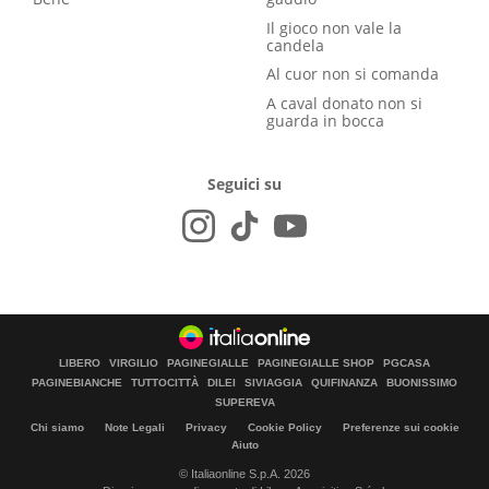
Il gioco non vale la
candela
Al cuor non si comanda
A caval donato non si
guarda in bocca
Seguici su
LIBERO
VIRGILIO
PAGINEGIALLE
PAGINEGIALLE SHOP
PGCASA
PAGINEBIANCHE
TUTTOCITTÀ
DILEI
SIVIAGGIA
QUIFINANZA
BUONISSIMO
SUPEREVA
Chi siamo
Note Legali
Privacy
Cookie Policy
Preferenze sui cookie
Aiuto
© Italiaonline S.p.A. 2026