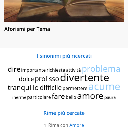
Aforismi per Tema
I sinonimi più ricercati
problema
dire
importante
richiesta
attività
divertente
prolisso
dolce
acume
tranquillo
difficile
permettere
amore
fare
particolare
bello
inerme
paura
Rime più cercate
Rima con
Amore