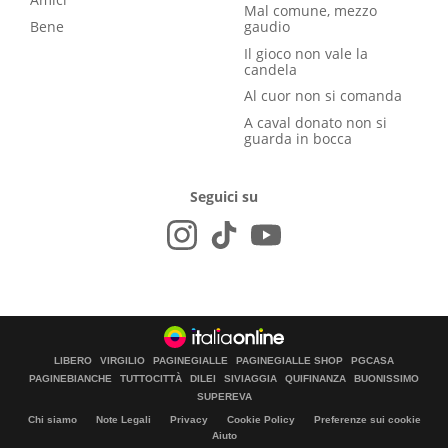
Mal comune, mezzo
Bene
gaudio
Il gioco non vale la
candela
Al cuor non si comanda
A caval donato non si
guarda in bocca
Seguici su
LIBERO
VIRGILIO
PAGINEGIALLE
PAGINEGIALLE SHOP
PGCASA
PAGINEBIANCHE
TUTTOCITTÀ
DILEI
SIVIAGGIA
QUIFINANZA
BUONISSIMO
SUPEREVA
Chi siamo
Note Legali
Privacy
Cookie Policy
Preferenze sui cookie
Aiuto