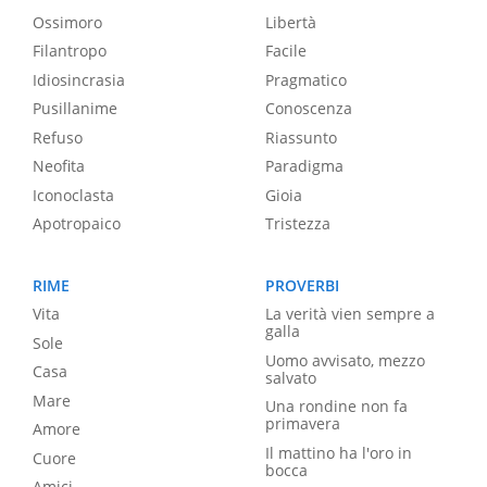
Ossimoro
Libertà
Filantropo
Facile
Idiosincrasia
Pragmatico
Pusillanime
Conoscenza
Refuso
Riassunto
Neofita
Paradigma
Iconoclasta
Gioia
Apotropaico
Tristezza
RIME
PROVERBI
Vita
La verità vien sempre a
galla
Sole
Uomo avvisato, mezzo
Casa
salvato
Mare
Una rondine non fa
primavera
Amore
Il mattino ha l'oro in
Cuore
bocca
Amici