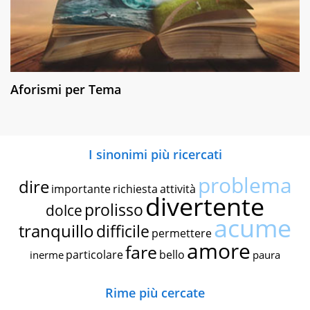
Aforismi per Tema
I sinonimi più ricercati
problema
dire
importante
richiesta
attività
divertente
prolisso
dolce
acume
tranquillo
difficile
permettere
amore
fare
particolare
bello
inerme
paura
Rime più cercate