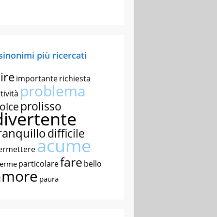
 sinonimi più ricercati
ire
importante
richiesta
problema
tività
prolisso
olce
divertente
ranquillo
difficile
acume
ermettere
fare
particolare
bello
nerme
amore
paura