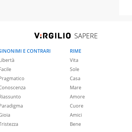
SAPERE
SINONIMI E CONTRARI
RIME
Libertà
Vita
Facile
Sole
Pragmatico
Casa
Conoscenza
Mare
Riassunto
Amore
Paradigma
Cuore
Gioia
Amici
Tristezza
Bene