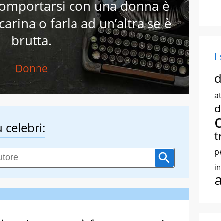
comportarsi con una donna è
 carina o farla ad un’altra se è
brutta.
I
Donne
d
at
d
 celebri:
t
p
i