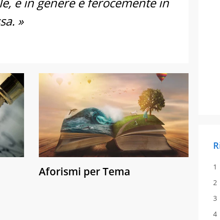
le, e in genere è ferocemente in
sa. »
R
Aforismi per Tema