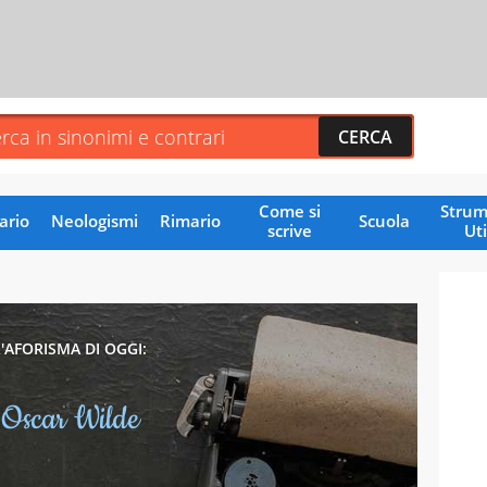
Come si
Strum
ario
Neologismi
Rimario
Scuola
scrive
Uti
L'AFORISMA DI OGGI:
Oscar Wilde