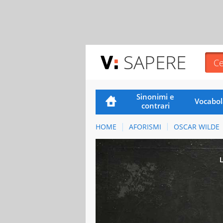
SAPERE
Sinonimi e
Vocabol
contrari
HOME
AFORISMI
OSCAR WILDE