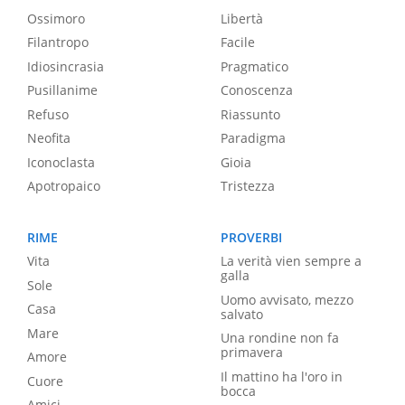
Ossimoro
Libertà
Filantropo
Facile
Idiosincrasia
Pragmatico
Pusillanime
Conoscenza
Refuso
Riassunto
Neofita
Paradigma
Iconoclasta
Gioia
Apotropaico
Tristezza
RIME
PROVERBI
Vita
La verità vien sempre a
galla
Sole
Uomo avvisato, mezzo
Casa
salvato
Mare
Una rondine non fa
primavera
Amore
Il mattino ha l'oro in
Cuore
bocca
Amici