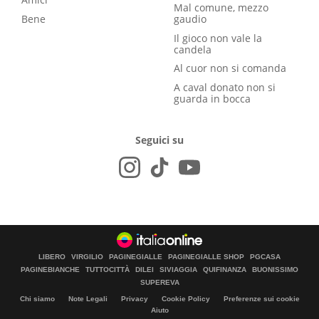
Mal comune, mezzo
Bene
gaudio
Il gioco non vale la
candela
Al cuor non si comanda
A caval donato non si
guarda in bocca
Seguici su
LIBERO
VIRGILIO
PAGINEGIALLE
PAGINEGIALLE SHOP
PGCASA
PAGINEBIANCHE
TUTTOCITTÀ
DILEI
SIVIAGGIA
QUIFINANZA
BUONISSIMO
SUPEREVA
Chi siamo
Note Legali
Privacy
Cookie Policy
Preferenze sui cookie
Aiuto