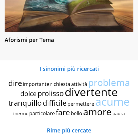
Aforismi per Tema
I sinonimi più ricercati
problema
dire
importante
richiesta
attività
divertente
prolisso
dolce
acume
tranquillo
difficile
permettere
amore
fare
particolare
bello
inerme
paura
Rime più cercate