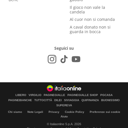
Il gioco non vale la
candela
Al cuor non si comanda
A caval donato non si
guarda in bocca
Seguici su
LIBERO
VIRGILIO
PAGINEGIALLE
PAGINEGIALLE SHOP
PGCASA
PAGINEBIANCHE
TUTTOCITTÀ
DILEI
SIVIAGGIA
QUIFINANZA
BUONISSIMO
SUPEREVA
Chi siamo
Note Legali
Privacy
Cookie Policy
Preferenze sui cookie
Aiuto
© Italiaonline S.p.A. 2026