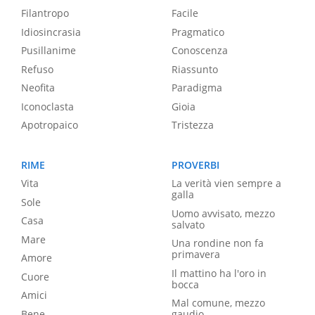
Filantropo
Facile
Idiosincrasia
Pragmatico
Pusillanime
Conoscenza
Refuso
Riassunto
Neofita
Paradigma
Iconoclasta
Gioia
Apotropaico
Tristezza
RIME
PROVERBI
Vita
La verità vien sempre a
galla
Sole
Uomo avvisato, mezzo
Casa
salvato
Mare
Una rondine non fa
primavera
Amore
Il mattino ha l'oro in
Cuore
bocca
Amici
Mal comune, mezzo
Bene
gaudio