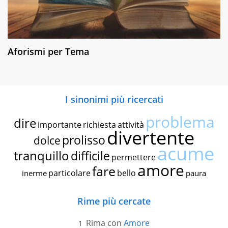
Aforismi per Tema
I sinonimi più ricercati
problema
dire
importante
richiesta
attività
divertente
prolisso
dolce
acume
tranquillo
difficile
permettere
amore
fare
particolare
bello
inerme
paura
Rime più cercate
Rima con
Amore