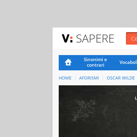
SAPERE
Sinonimi e
Vocabol
contrari
HOME
AFORISMI
OSCAR WILDE