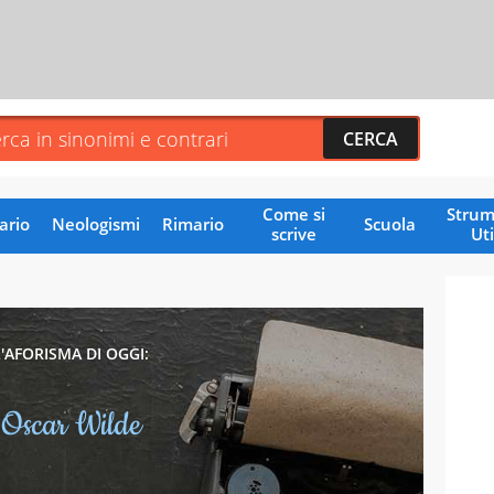
Come si
Strum
ario
Neologismi
Rimario
Scuola
scrive
Uti
L'AFORISMA DI OGGI:
Oscar Wilde