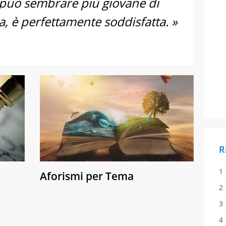
può sembrare più giovane di
lia, è perfettamente soddisfatta. »
R
Aforismi per Tema