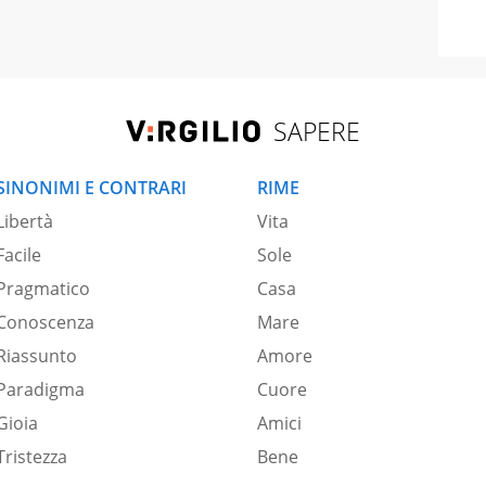
SAPERE
SINONIMI E CONTRARI
RIME
Libertà
Vita
Facile
Sole
Pragmatico
Casa
Conoscenza
Mare
Riassunto
Amore
Paradigma
Cuore
Gioia
Amici
Tristezza
Bene