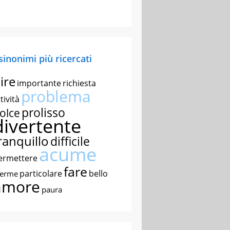
 sinonimi più ricercati
ire
importante
richiesta
problema
tività
prolisso
olce
divertente
ranquillo
difficile
acume
ermettere
fare
particolare
bello
nerme
amore
paura