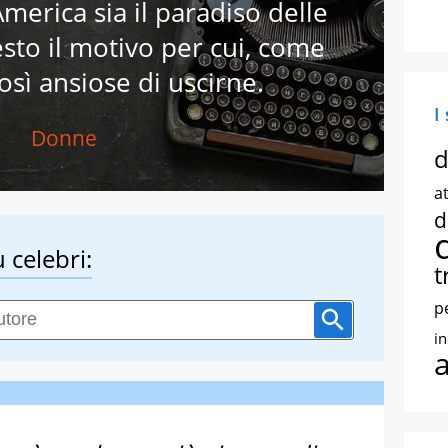
merica sia il paradiso delle
sto il motivo per cui, come
osì ansiose di uscirne.
I
Donne
d
at
d
 celebri:
t
p
i