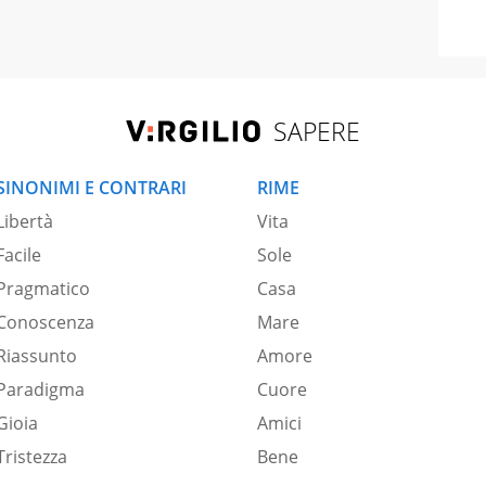
SAPERE
SINONIMI E CONTRARI
RIME
Libertà
Vita
Facile
Sole
Pragmatico
Casa
Conoscenza
Mare
Riassunto
Amore
Paradigma
Cuore
Gioia
Amici
Tristezza
Bene