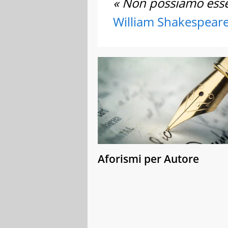
« Non possiamo esser
William Shakespear
Aforismi per Autore