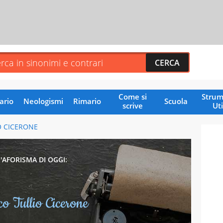
Come si
Strum
ario
Neologismi
Rimario
Scuola
scrive
Uti
O CICERONE
L'AFORISMA DI OGGI:
o Tullio Cicerone