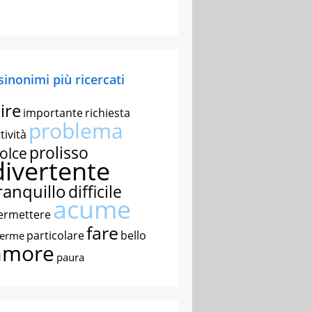
 sinonimi più ricercati
ire
importante
richiesta
problema
tività
prolisso
olce
divertente
ranquillo
difficile
acume
ermettere
fare
particolare
bello
nerme
amore
paura