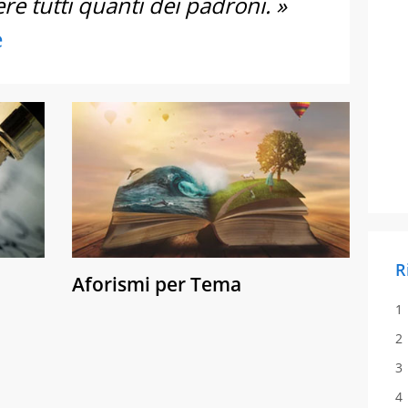
e tutti quanti dei padroni. »
e
R
Aforismi per Tema