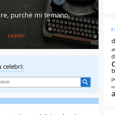
re, purchè mi temano.
I
Leader
d
at
d
 celebri:
t
p
i