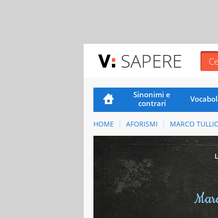
SAPERE
Sinonimi e
Vocabol
contrari
HOME
AFORISMI
MARCO TULLI
Marc