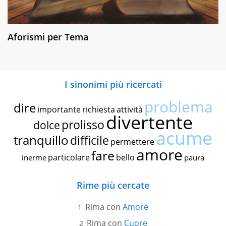
Aforismi per Tema
I sinonimi più ricercati
problema
dire
importante
richiesta
attività
divertente
prolisso
dolce
acume
tranquillo
difficile
permettere
amore
fare
particolare
bello
inerme
paura
Rime più cercate
Rima con
Amore
Rima con
Cuore