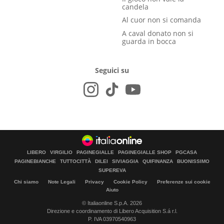
candela
Al cuor non si comanda
A caval donato non si
guarda in bocca
Seguici su
LIBERO
VIRGILIO
PAGINEGIALLE
PAGINEGIALLE SHOP
PGCASA
PAGINEBIANCHE
TUTTOCITTÀ
DILEI
SIVIAGGIA
QUIFINANZA
BUONISSIMO
SUPEREVA
Chi siamo
Note Legali
Privacy
Cookie Policy
Preferenze sui cookie
Aiuto
© Italiaonline S.p.A. 2026
Direzione e coordinamento di Libero Acquisition S.á r.l.
P. IVA 03970540963