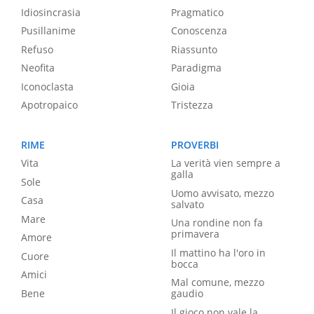
Idiosincrasia
Pragmatico
Pusillanime
Conoscenza
Refuso
Riassunto
Neofita
Paradigma
Iconoclasta
Gioia
Apotropaico
Tristezza
RIME
PROVERBI
Vita
La verità vien sempre a
galla
Sole
Uomo avvisato, mezzo
Casa
salvato
Mare
Una rondine non fa
primavera
Amore
Il mattino ha l'oro in
Cuore
bocca
Amici
Mal comune, mezzo
Bene
gaudio
Il gioco non vale la