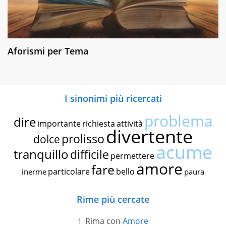
Aforismi per Tema
I sinonimi più ricercati
problema
dire
importante
richiesta
attività
divertente
prolisso
dolce
acume
tranquillo
difficile
permettere
amore
fare
particolare
bello
inerme
paura
Rime più cercate
Rima con
Amore