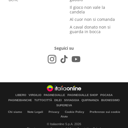
Il gioco non vale la
candela
Al cuor non si comanda
A caval donato non si
guarda in bocca
Seguici su
LIBERO
VIRGILIO
PAGINEGIALLE
PAGINEGIALLE SHOP
PGCASA
PAGINEBIANCHE
TUTTOCITTÀ
DILEI
SIVIAGGIA
QUIFINANZA
BUONISSIMO
SUPEREVA
Chi siamo
Note Legali
Privacy
Cookie Policy
Preferenze sui cookie
Aiuto
© Italiaonline S.p.A. 2026