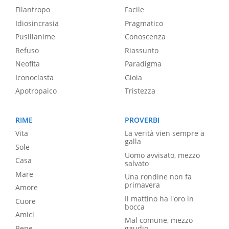
Filantropo
Facile
Idiosincrasia
Pragmatico
Pusillanime
Conoscenza
Refuso
Riassunto
Neofita
Paradigma
Iconoclasta
Gioia
Apotropaico
Tristezza
RIME
PROVERBI
Vita
La verità vien sempre a
galla
Sole
Uomo avvisato, mezzo
Casa
salvato
Mare
Una rondine non fa
primavera
Amore
Il mattino ha l'oro in
Cuore
bocca
Amici
Mal comune, mezzo
Bene
gaudio