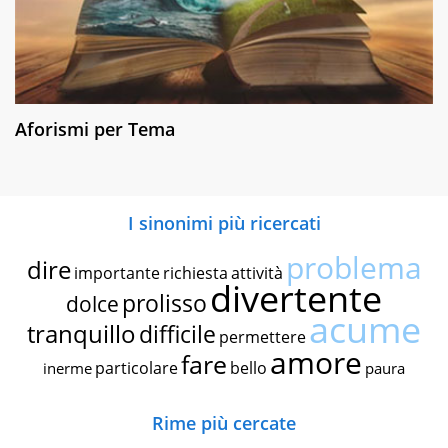
Aforismi per Tema
I sinonimi più ricercati
problema
dire
importante
richiesta
attività
divertente
prolisso
dolce
acume
tranquillo
difficile
permettere
amore
fare
particolare
bello
inerme
paura
Rime più cercate