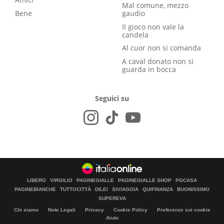
Mal comune, mezzo
Bene
gaudio
Il gioco non vale la
candela
Al cuor non si comanda
A caval donato non si
guarda in bocca
Seguici su
LIBERO
VIRGILIO
PAGINEGIALLE
PAGINEGIALLE SHOP
PGCASA
PAGINEBIANCHE
TUTTOCITTÀ
DILEI
SIVIAGGIA
QUIFINANZA
BUONISSIMO
SUPEREVA
Chi siamo
Note Legali
Privacy
Cookie Policy
Preferenze sui cookie
Aiuto