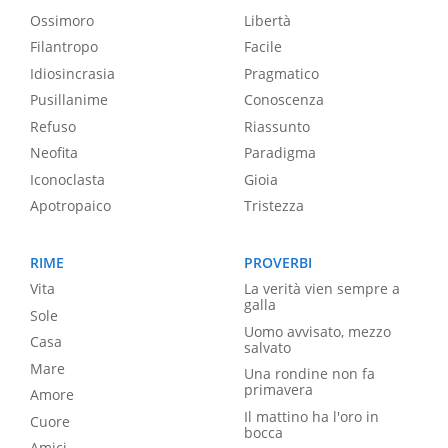
Ossimoro
Libertà
Filantropo
Facile
Idiosincrasia
Pragmatico
Pusillanime
Conoscenza
Refuso
Riassunto
Neofita
Paradigma
Iconoclasta
Gioia
Apotropaico
Tristezza
RIME
PROVERBI
Vita
La verità vien sempre a
galla
Sole
Uomo avvisato, mezzo
Casa
salvato
Mare
Una rondine non fa
primavera
Amore
Il mattino ha l'oro in
Cuore
bocca
Amici