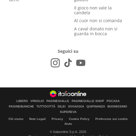
Il gioco non vale la
candela
Al cuor non si comanda
A caval donato non si
guarda in bocca
Seguici su
LIBERO
VIRGILIO
PAGINEGIALLE
PAGINEGIALLE SHOP
PGCASA
PAGINEBIANCHE
TUTTOCITTÀ
DILEI
SIVIAGGIA
QUIFINANZA
BUONISSIMO
SUPEREVA
Chi siamo
Note Legali
Privacy
Cookie Policy
Preferenze sui cookie
Aiuto
© Italiaonline S.p.A. 2026