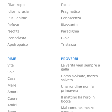
Filantropo
Facile
Idiosincrasia
Pragmatico
Pusillanime
Conoscenza
Refuso
Riassunto
Neofita
Paradigma
Iconoclasta
Gioia
Apotropaico
Tristezza
RIME
PROVERBI
Vita
La verità vien sempre a
galla
Sole
Uomo avvisato, mezzo
Casa
salvato
Mare
Una rondine non fa
primavera
Amore
Il mattino ha l'oro in
Cuore
bocca
Amici
Mal comune, mezzo
Bene
gaudio