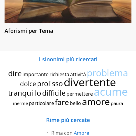
Aforismi per Tema
I sinonimi più ricercati
problema
dire
importante
richiesta
attività
divertente
prolisso
dolce
acume
tranquillo
difficile
permettere
amore
fare
particolare
bello
inerme
paura
Rime più cercate
Rima con
Amore