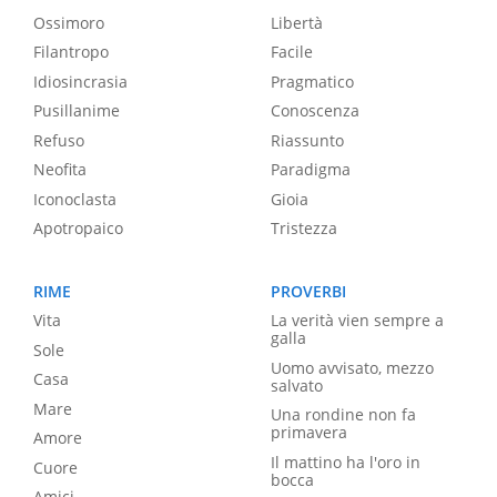
Ossimoro
Libertà
Filantropo
Facile
Idiosincrasia
Pragmatico
Pusillanime
Conoscenza
Refuso
Riassunto
Neofita
Paradigma
Iconoclasta
Gioia
Apotropaico
Tristezza
RIME
PROVERBI
Vita
La verità vien sempre a
galla
Sole
Uomo avvisato, mezzo
Casa
salvato
Mare
Una rondine non fa
primavera
Amore
Il mattino ha l'oro in
Cuore
bocca
Amici