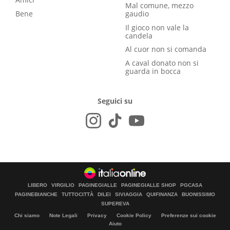
Mal comune, mezzo
Bene
gaudio
Il gioco non vale la
candela
Al cuor non si comanda
A caval donato non si
guarda in bocca
Seguici su
LIBERO
VIRGILIO
PAGINEGIALLE
PAGINEGIALLE SHOP
PGCASA
PAGINEBIANCHE
TUTTOCITTÀ
DILEI
SIVIAGGIA
QUIFINANZA
BUONISSIMO
SUPEREVA
Chi siamo
Note Legali
Privacy
Cookie Policy
Preferenze sui cookie
Aiuto