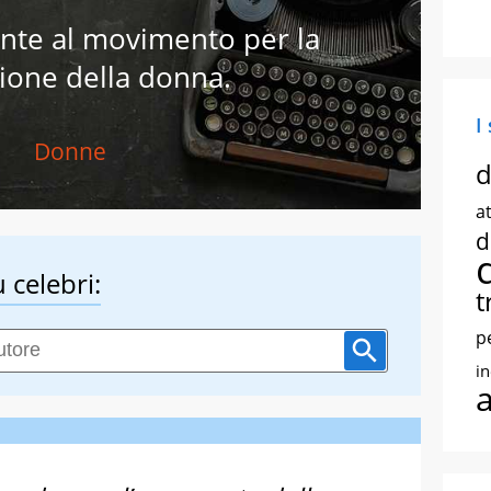
nte al movimento per la
zione della donna.
I
Donne
d
at
d
 celebri:
t
p
i