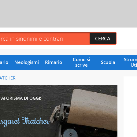
Come si
Strum
ario
Neologismi
Rimario
Scuola
scrive
Uti
ATCHER
L'AFORISMA DI OGGI:
rgaret Thatcher