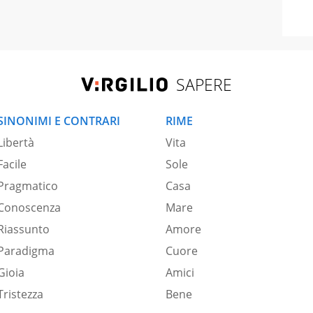
SAPERE
SINONIMI E CONTRARI
RIME
Libertà
Vita
Facile
Sole
Pragmatico
Casa
Conoscenza
Mare
Riassunto
Amore
Paradigma
Cuore
Gioia
Amici
Tristezza
Bene