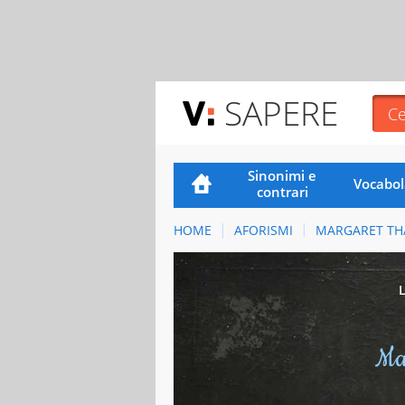
SAPERE
Sinonimi e
Vocabol
contrari
HOME
AFORISMI
MARGARET TH
Ma