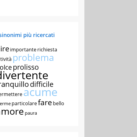
 sinonimi più ricercati
ire
importante
richiesta
problema
tività
prolisso
olce
divertente
ranquillo
difficile
acume
ermettere
fare
particolare
bello
nerme
amore
paura