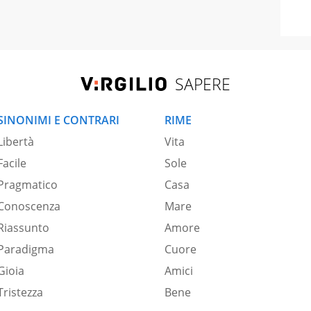
SAPERE
SINONIMI E CONTRARI
RIME
Libertà
Vita
Facile
Sole
Pragmatico
Casa
Conoscenza
Mare
Riassunto
Amore
Paradigma
Cuore
Gioia
Amici
Tristezza
Bene