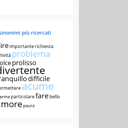
 sinonimi più ricercati
ire
importante
richiesta
problema
tività
prolisso
olce
divertente
ranquillo
difficile
acume
ermettere
fare
particolare
bello
nerme
amore
paura