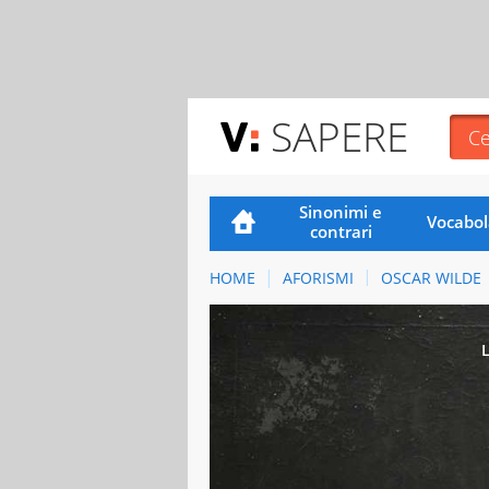
SAPERE
Sinonimi e
Vocabol
contrari
HOME
AFORISMI
OSCAR WILDE