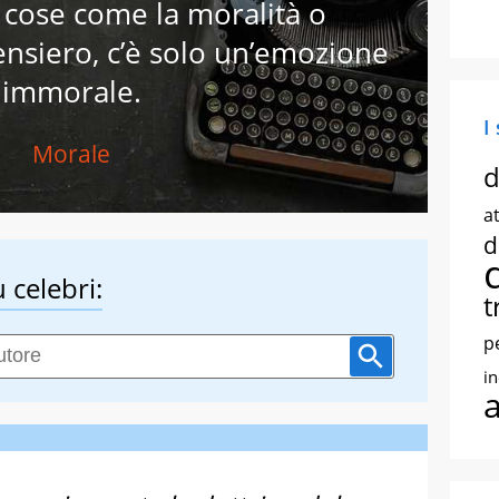
 cose come la moralità o
ensiero, c’è solo un’emozione
immorale.
I
Morale
d
at
d
 celebri:
t
p
i