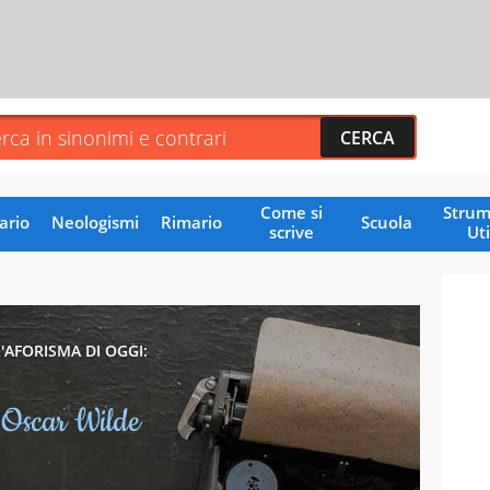
Come si
Strum
ario
Neologismi
Rimario
Scuola
scrive
Uti
L'AFORISMA DI OGGI:
Oscar Wilde