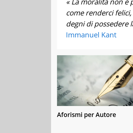
« La moralità non è 
come renderci felic
degni di possedere la 
Immanuel Kant
Aforismi per Autore