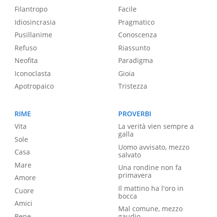
Filantropo
Facile
Idiosincrasia
Pragmatico
Pusillanime
Conoscenza
Refuso
Riassunto
Neofita
Paradigma
Iconoclasta
Gioia
Apotropaico
Tristezza
RIME
PROVERBI
Vita
La verità vien sempre a
galla
Sole
Uomo avvisato, mezzo
Casa
salvato
Mare
Una rondine non fa
primavera
Amore
Il mattino ha l'oro in
Cuore
bocca
Amici
Mal comune, mezzo
Bene
gaudio