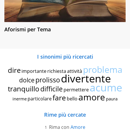
Aforismi per Tema
I sinonimi più ricercati
problema
dire
importante
richiesta
attività
divertente
prolisso
dolce
acume
tranquillo
difficile
permettere
amore
fare
particolare
bello
inerme
paura
Rime più cercate
Rima con
Amore