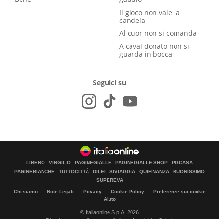
Il gioco non vale la
candela
Al cuor non si comanda
A caval donato non si
guarda in bocca
Seguici su
LIBERO
VIRGILIO
PAGINEGIALLE
PAGINEGIALLE SHOP
PGCASA
PAGINEBIANCHE
TUTTOCITTÀ
DILEI
SIVIAGGIA
QUIFINANZA
BUONISSIMO
SUPEREVA
Chi siamo
Note Legali
Privacy
Cookie Policy
Preferenze sui cookie
Aiuto
© Italiaonline S.p.A. 2026