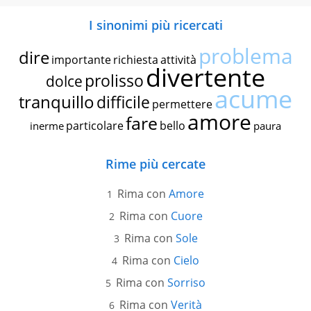
I sinonimi più ricercati
problema
dire
importante
richiesta
attività
divertente
prolisso
dolce
acume
tranquillo
difficile
permettere
amore
fare
particolare
bello
inerme
paura
Rime più cercate
Rima con
Amore
Rima con
Cuore
Rima con
Sole
Rima con
Cielo
Rima con
Sorriso
Rima con
Verità