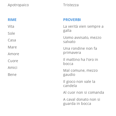
Apotropaico
Tristezza
RIME
PROVERBI
Vita
La verità vien sempre a
galla
Sole
Uomo avvisato, mezzo
Casa
salvato
Mare
Una rondine non fa
primavera
Amore
Il mattino ha l'oro in
Cuore
bocca
Amici
Mal comune, mezzo
Bene
gaudio
Il gioco non vale la
candela
Al cuor non si comanda
A caval donato non si
guarda in bocca