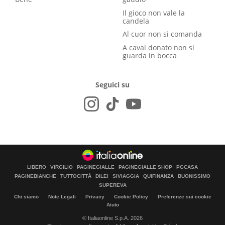
Il gioco non vale la
candela
Al cuor non si comanda
A caval donato non si
guarda in bocca
Seguici su
LIBERO
VIRGILIO
PAGINEGIALLE
PAGINEGIALLE SHOP
PGCASA
PAGINEBIANCHE
TUTTOCITTÀ
DILEI
SIVIAGGIA
QUIFINANZA
BUONISSIMO
SUPEREVA
Chi siamo
Note Legali
Privacy
Cookie Policy
Preferenze sui cookie
Aiuto
© Italiaonline S.p.A. 2026