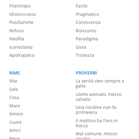
Filantropo
Facile
Idiosincrasia
Pragmatico
Pusillanime
Conoscenza
Refuso
Riassunto
Neofita
Paradigma
Iconoclasta
Gioia
Apotropaico
Tristezza
RIME
PROVERBI
Vita
La verità vien sempre a
galla
Sole
Uomo avvisato, mezzo
Casa
salvato
Mare
Una rondine non fa
primavera
Amore
Il mattino ha l'oro in
Cuore
bocca
Amici
Mal comune, mezzo
Bene
gaudio