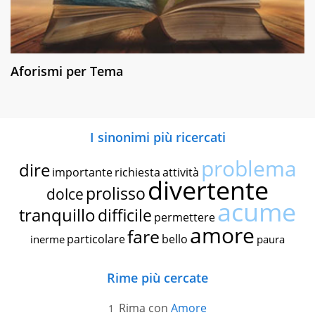
Aforismi per Tema
I sinonimi più ricercati
problema
dire
importante
richiesta
attività
divertente
prolisso
dolce
acume
tranquillo
difficile
permettere
amore
fare
particolare
bello
inerme
paura
Rime più cercate
Rima con
Amore