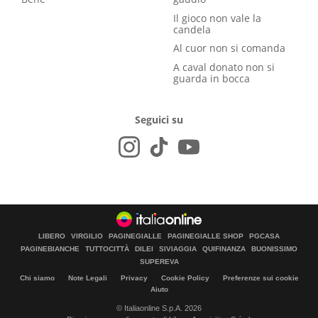
Il gioco non vale la
candela
Al cuor non si comanda
A caval donato non si
guarda in bocca
Seguici su
LIBERO
VIRGILIO
PAGINEGIALLE
PAGINEGIALLE SHOP
PGCASA
PAGINEBIANCHE
TUTTOCITTÀ
DILEI
SIVIAGGIA
QUIFINANZA
BUONISSIMO
SUPEREVA
Chi siamo
Note Legali
Privacy
Cookie Policy
Preferenze sui cookie
Aiuto
© Italiaonline S.p.A. 2026