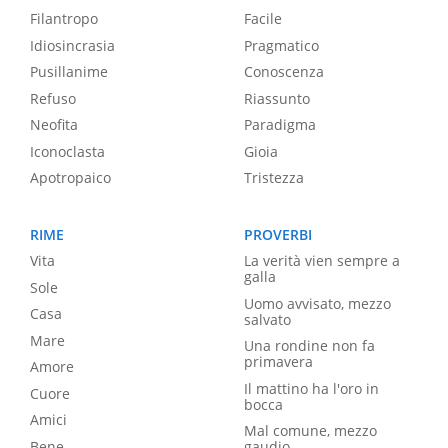
Filantropo
Facile
Idiosincrasia
Pragmatico
Pusillanime
Conoscenza
Refuso
Riassunto
Neofita
Paradigma
Iconoclasta
Gioia
Apotropaico
Tristezza
RIME
PROVERBI
Vita
La verità vien sempre a
galla
Sole
Uomo avvisato, mezzo
Casa
salvato
Mare
Una rondine non fa
primavera
Amore
Il mattino ha l'oro in
Cuore
bocca
Amici
Mal comune, mezzo
Bene
gaudio