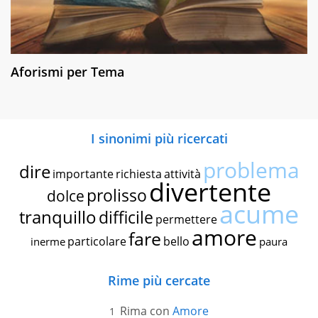
Aforismi per Tema
I sinonimi più ricercati
problema
dire
importante
richiesta
attività
divertente
prolisso
dolce
acume
tranquillo
difficile
permettere
amore
fare
particolare
bello
inerme
paura
Rime più cercate
Rima con
Amore