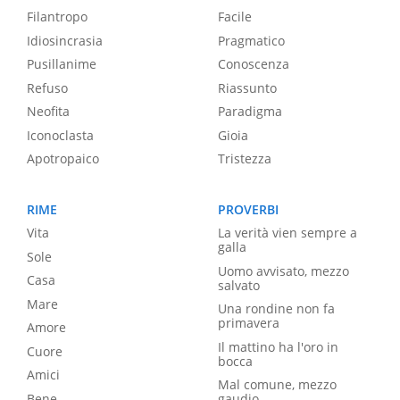
Filantropo
Facile
Idiosincrasia
Pragmatico
Pusillanime
Conoscenza
Refuso
Riassunto
Neofita
Paradigma
Iconoclasta
Gioia
Apotropaico
Tristezza
RIME
PROVERBI
Vita
La verità vien sempre a
galla
Sole
Uomo avvisato, mezzo
Casa
salvato
Mare
Una rondine non fa
primavera
Amore
Il mattino ha l'oro in
Cuore
bocca
Amici
Mal comune, mezzo
Bene
gaudio