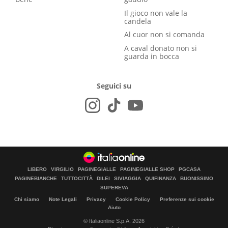
Il gioco non vale la
candela
Al cuor non si comanda
A caval donato non si
guarda in bocca
Seguici su
LIBERO
VIRGILIO
PAGINEGIALLE
PAGINEGIALLE SHOP
PGCASA
PAGINEBIANCHE
TUTTOCITTÀ
DILEI
SIVIAGGIA
QUIFINANZA
BUONISSIMO
SUPEREVA
Chi siamo
Note Legali
Privacy
Cookie Policy
Preferenze sui cookie
Aiuto
© Italiaonline S.p.A. 2026