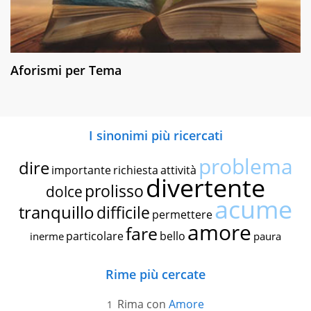
Aforismi per Tema
I sinonimi più ricercati
problema
dire
importante
richiesta
attività
divertente
prolisso
dolce
acume
tranquillo
difficile
permettere
amore
fare
particolare
bello
inerme
paura
Rime più cercate
Rima con
Amore