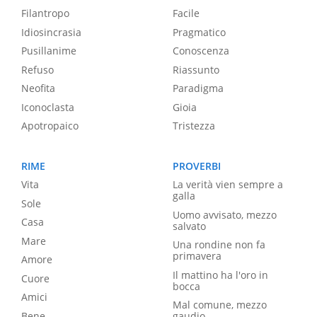
Filantropo
Facile
Idiosincrasia
Pragmatico
Pusillanime
Conoscenza
Refuso
Riassunto
Neofita
Paradigma
Iconoclasta
Gioia
Apotropaico
Tristezza
RIME
PROVERBI
Vita
La verità vien sempre a
galla
Sole
Uomo avvisato, mezzo
Casa
salvato
Mare
Una rondine non fa
primavera
Amore
Il mattino ha l'oro in
Cuore
bocca
Amici
Mal comune, mezzo
Bene
gaudio