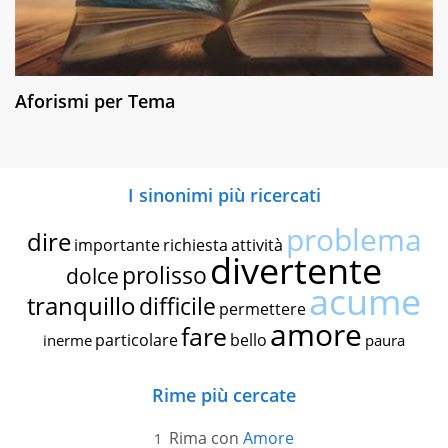
Aforismi per Tema
I sinonimi più ricercati
problema
dire
importante
richiesta
attività
divertente
prolisso
dolce
acume
tranquillo
difficile
permettere
amore
fare
particolare
bello
inerme
paura
Rime più cercate
Rima con
Amore