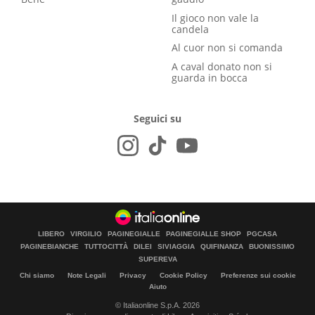
Il gioco non vale la
candela
Al cuor non si comanda
A caval donato non si
guarda in bocca
Seguici su
LIBERO
VIRGILIO
PAGINEGIALLE
PAGINEGIALLE SHOP
PGCASA
PAGINEBIANCHE
TUTTOCITTÀ
DILEI
SIVIAGGIA
QUIFINANZA
BUONISSIMO
SUPEREVA
Chi siamo
Note Legali
Privacy
Cookie Policy
Preferenze sui cookie
Aiuto
© Italiaonline S.p.A. 2026