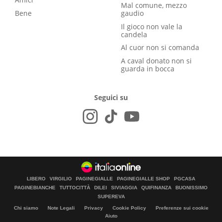
Mal comune, mezzo
Bene
gaudio
Il gioco non vale la
candela
Al cuor non si comanda
A caval donato non si
guarda in bocca
Seguici su
LIBERO
VIRGILIO
PAGINEGIALLE
PAGINEGIALLE SHOP
PGCASA
PAGINEBIANCHE
TUTTOCITTÀ
DILEI
SIVIAGGIA
QUIFINANZA
BUONISSIMO
SUPEREVA
Chi siamo
Note Legali
Privacy
Cookie Policy
Preferenze sui cookie
Aiuto