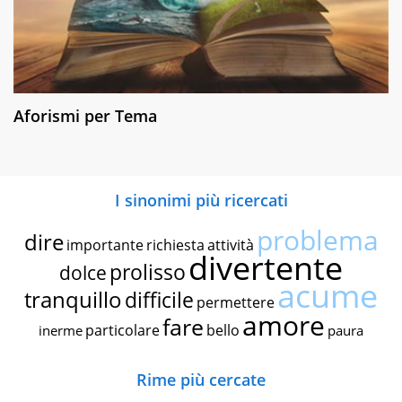
Aforismi per Tema
I sinonimi più ricercati
problema
dire
importante
richiesta
attività
divertente
prolisso
dolce
acume
tranquillo
difficile
permettere
amore
fare
particolare
bello
inerme
paura
Rime più cercate