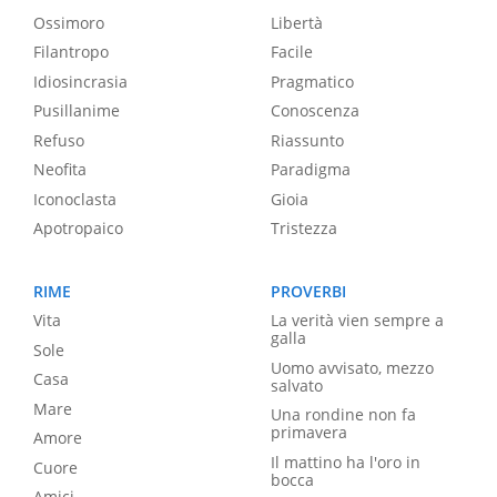
Ossimoro
Libertà
Filantropo
Facile
Idiosincrasia
Pragmatico
Pusillanime
Conoscenza
Refuso
Riassunto
Neofita
Paradigma
Iconoclasta
Gioia
Apotropaico
Tristezza
RIME
PROVERBI
Vita
La verità vien sempre a
galla
Sole
Uomo avvisato, mezzo
Casa
salvato
Mare
Una rondine non fa
primavera
Amore
Il mattino ha l'oro in
Cuore
bocca
Amici