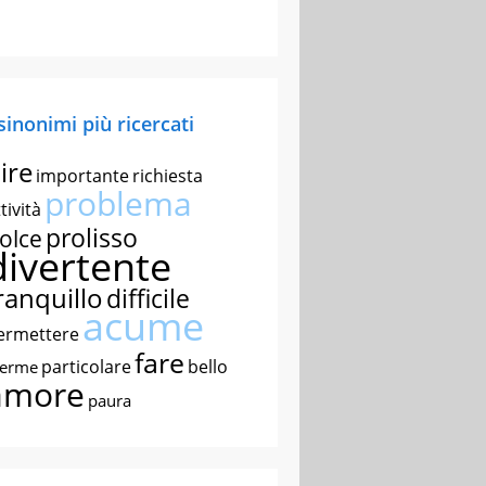
 sinonimi più ricercati
ire
importante
richiesta
problema
tività
prolisso
olce
divertente
ranquillo
difficile
acume
ermettere
fare
particolare
bello
nerme
amore
paura