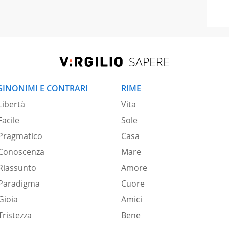
SAPERE
SINONIMI E CONTRARI
RIME
Libertà
Vita
Facile
Sole
Pragmatico
Casa
Conoscenza
Mare
Riassunto
Amore
Paradigma
Cuore
Gioia
Amici
Tristezza
Bene