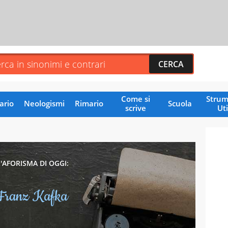
Come si
Strum
ario
Neologismi
Rimario
Scuola
scrive
Uti
L'AFORISMA DI OGGI:
Franz Kafka