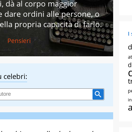
ai, dà al corpo maggior
 dare ordini alle persone, o
la propria capacità di farlo.
I
Pensieri
d
at
d
 celebri:
t
p
i