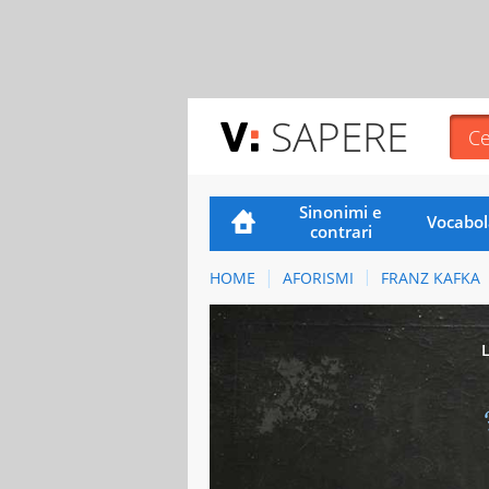
SAPERE
Sinonimi e
Vocabol
contrari
HOME
AFORISMI
FRANZ KAFKA