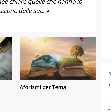
dee chiare quelle che hanno lo
usione delle sue. »
R
Aforismi per Tema