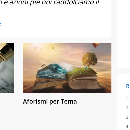
 e azioni pie noi raddolciamo il
e
R
Aforismi per Tema