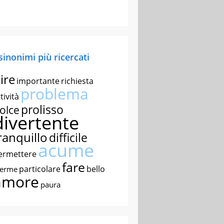
 sinonimi più ricercati
ire
importante
richiesta
problema
tività
prolisso
olce
divertente
ranquillo
difficile
acume
ermettere
fare
particolare
bello
nerme
amore
paura