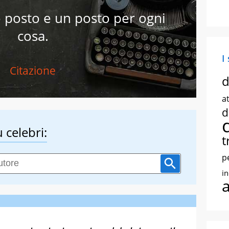
o posto e un posto per ogni
cosa.
I
Citazione
d
at
d
 celebri:
t
p
i