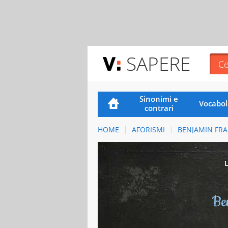
SAPERE
Sinonimi e
Vocabol
contrari
HOME
AFORISMI
BENJAMIN FRA
Be