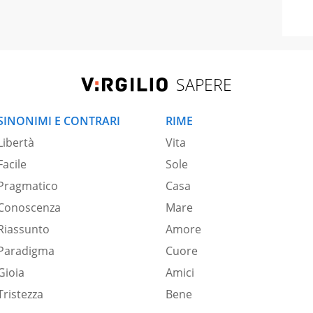
SAPERE
SINONIMI E CONTRARI
RIME
Libertà
Vita
Facile
Sole
Pragmatico
Casa
Conoscenza
Mare
Riassunto
Amore
Paradigma
Cuore
Gioia
Amici
Tristezza
Bene