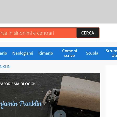
Come si
Strum
ario
Neologismi
Rimario
Scuola
scrive
Uti
NKLIN
L'AFORISMA DI OGGI:
njamin Franklin