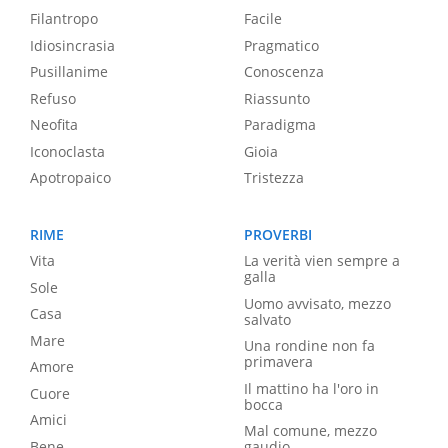
Filantropo
Facile
Idiosincrasia
Pragmatico
Pusillanime
Conoscenza
Refuso
Riassunto
Neofita
Paradigma
Iconoclasta
Gioia
Apotropaico
Tristezza
RIME
PROVERBI
Vita
La verità vien sempre a
galla
Sole
Uomo avvisato, mezzo
Casa
salvato
Mare
Una rondine non fa
primavera
Amore
Il mattino ha l'oro in
Cuore
bocca
Amici
Mal comune, mezzo
Bene
gaudio