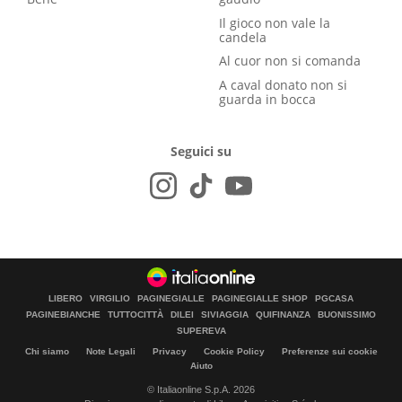
Il gioco non vale la
candela
Al cuor non si comanda
A caval donato non si
guarda in bocca
Seguici su
LIBERO
VIRGILIO
PAGINEGIALLE
PAGINEGIALLE SHOP
PGCASA
PAGINEBIANCHE
TUTTOCITTÀ
DILEI
SIVIAGGIA
QUIFINANZA
BUONISSIMO
SUPEREVA
Chi siamo
Note Legali
Privacy
Cookie Policy
Preferenze sui cookie
Aiuto
© Italiaonline S.p.A. 2026