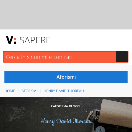
SAPERE
HOME
AFORISMI
HENRY DAVID THOREAU
L'AFORISMA DI OGGI:
Henry David Thoreau