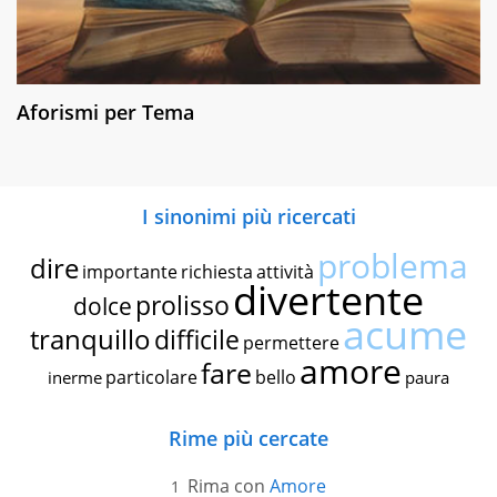
Aforismi per Tema
I sinonimi più ricercati
problema
dire
importante
richiesta
attività
divertente
prolisso
dolce
acume
tranquillo
difficile
permettere
amore
fare
particolare
bello
inerme
paura
Rime più cercate
Rima con
Amore