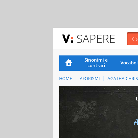
SAPERE
Sinonimi e
Vocabol
contrari
HOME
AFORISMI
AGATHA CHRIS
A