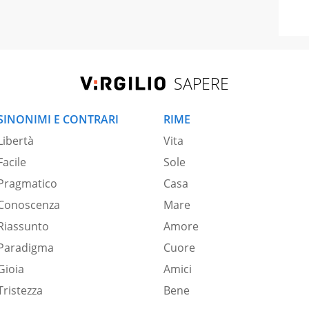
SAPERE
SINONIMI E CONTRARI
RIME
Libertà
Vita
Facile
Sole
Pragmatico
Casa
Conoscenza
Mare
Riassunto
Amore
Paradigma
Cuore
Gioia
Amici
Tristezza
Bene