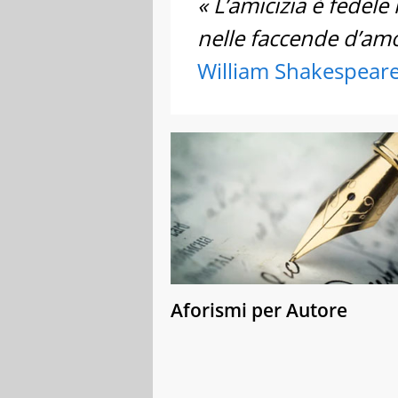
« L’amicizia è fedele 
nelle faccende d’amo
William Shakespear
Aforismi per Autore