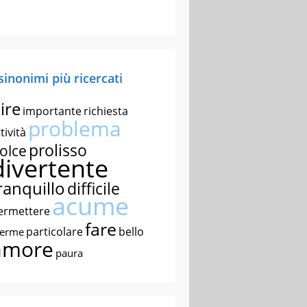
 sinonimi più ricercati
ire
importante
richiesta
problema
tività
prolisso
olce
divertente
ranquillo
difficile
acume
ermettere
fare
particolare
bello
nerme
amore
paura