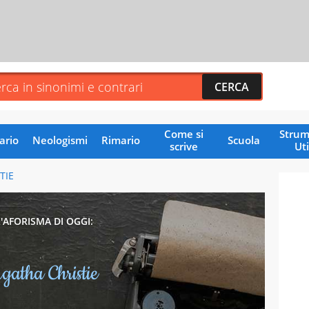
Come si
Strum
ario
Neologismi
Rimario
Scuola
scrive
Uti
TIE
L'AFORISMA DI OGGI:
gatha Christie