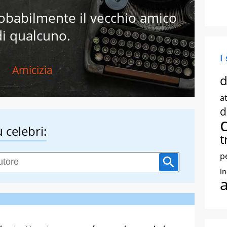
obabilmente il vecchio amico
di qualcuno.
I
Amicizia
d
at
d
 celebri:
t
p
i