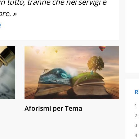
in tutto, tranne che nei servigi e
re. »
e
R
Aforismi per Tema