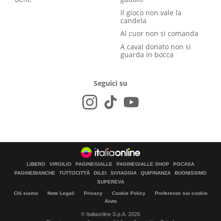
Il gioco non vale la
candela
Al cuor non si comanda
A caval donato non si
guarda in bocca
Seguici su
LIBERO
VIRGILIO
PAGINEGIALLE
PAGINEGIALLE SHOP
PGCASA
PAGINEBIANCHE
TUTTOCITTÀ
DILEI
SIVIAGGIA
QUIFINANZA
BUONISSIMO
SUPEREVA
Chi siamo
Note Legali
Privacy
Cookie Policy
Preferenze sui cookie
Aiuto
© Italiaonline S.p.A. 2026