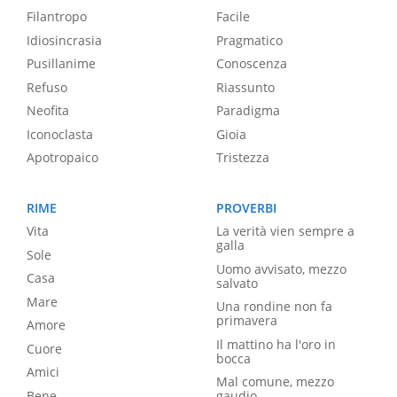
Filantropo
Facile
Idiosincrasia
Pragmatico
Pusillanime
Conoscenza
Refuso
Riassunto
Neofita
Paradigma
Iconoclasta
Gioia
Apotropaico
Tristezza
RIME
PROVERBI
Vita
La verità vien sempre a
galla
Sole
Uomo avvisato, mezzo
Casa
salvato
Mare
Una rondine non fa
primavera
Amore
Il mattino ha l'oro in
Cuore
bocca
Amici
Mal comune, mezzo
Bene
gaudio