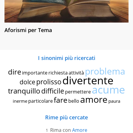
Aforismi per Tema
I sinonimi più ricercati
problema
dire
importante
richiesta
attività
divertente
prolisso
dolce
acume
tranquillo
difficile
permettere
amore
fare
particolare
bello
inerme
paura
Rime più cercate
Rima con
Amore