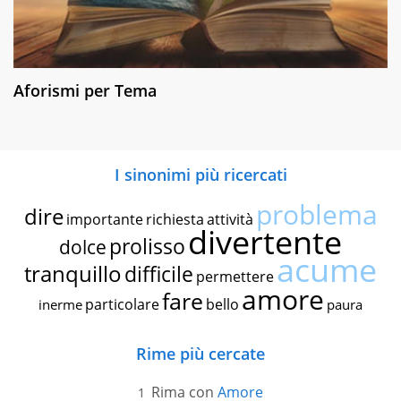
Aforismi per Tema
I sinonimi più ricercati
problema
dire
importante
richiesta
attività
divertente
prolisso
dolce
acume
tranquillo
difficile
permettere
amore
fare
particolare
bello
inerme
paura
Rime più cercate
Rima con
Amore