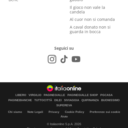
Il gioco non vale la
candela
Al cuor non si comanda
A caval donato non si
guarda in bocca
Seguici su
LIBERO
VIRGILIO
PAGINEGIALLE
PAGINEGIALLE SHOP
PGCASA
PAGINEBIANCHE
TUTTOCITTÀ
DILEI
SIVIAGGIA
QUIFINANZA
BUONISSIMO
SUPEREVA
Chi siamo
Note Legali
Privacy
Cookie Policy
Preferenze sui cookie
Aiuto
© Italiaonline S.p.A. 2026