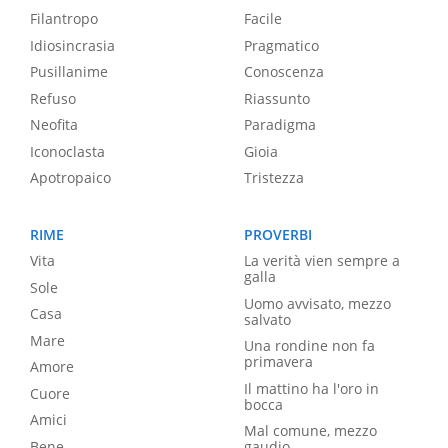
Filantropo
Facile
Idiosincrasia
Pragmatico
Pusillanime
Conoscenza
Refuso
Riassunto
Neofita
Paradigma
Iconoclasta
Gioia
Apotropaico
Tristezza
RIME
PROVERBI
Vita
La verità vien sempre a
galla
Sole
Uomo avvisato, mezzo
Casa
salvato
Mare
Una rondine non fa
primavera
Amore
Il mattino ha l'oro in
Cuore
bocca
Amici
Mal comune, mezzo
Bene
gaudio