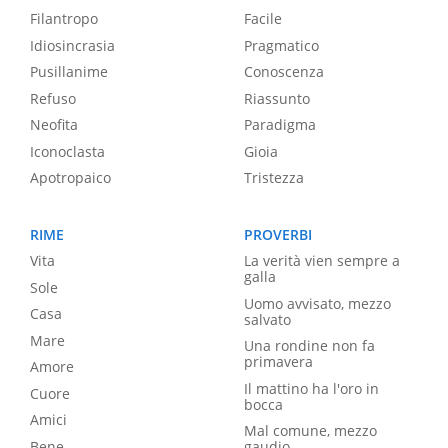
Filantropo
Facile
Idiosincrasia
Pragmatico
Pusillanime
Conoscenza
Refuso
Riassunto
Neofita
Paradigma
Iconoclasta
Gioia
Apotropaico
Tristezza
RIME
PROVERBI
Vita
La verità vien sempre a
galla
Sole
Uomo avvisato, mezzo
Casa
salvato
Mare
Una rondine non fa
primavera
Amore
Il mattino ha l'oro in
Cuore
bocca
Amici
Mal comune, mezzo
Bene
gaudio