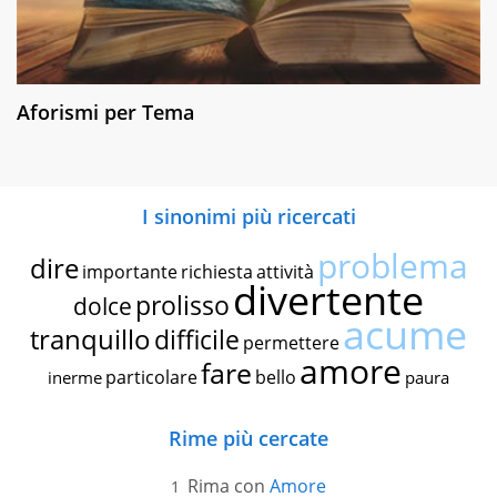
Aforismi per Tema
I sinonimi più ricercati
problema
dire
importante
richiesta
attività
divertente
prolisso
dolce
acume
tranquillo
difficile
permettere
amore
fare
particolare
bello
inerme
paura
Rime più cercate
Rima con
Amore