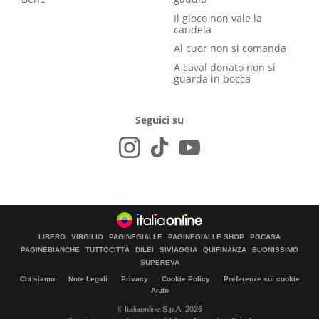
Il gioco non vale la
candela
Al cuor non si comanda
A caval donato non si
guarda in bocca
Seguici su
LIBERO
VIRGILIO
PAGINEGIALLE
PAGINEGIALLE SHOP
PGCASA
PAGINEBIANCHE
TUTTOCITTÀ
DILEI
SIVIAGGIA
QUIFINANZA
BUONISSIMO
SUPEREVA
Chi siamo
Note Legali
Privacy
Cookie Policy
Preferenze sui cookie
Aiuto
© Italiaonline S.p.A. 2026