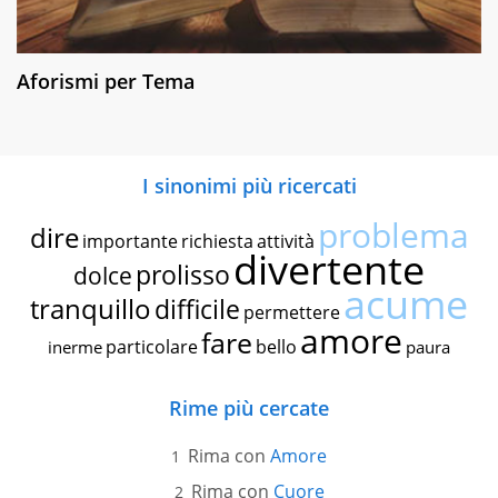
Aforismi per Tema
I sinonimi più ricercati
problema
dire
importante
richiesta
attività
divertente
prolisso
dolce
acume
tranquillo
difficile
permettere
amore
fare
particolare
bello
inerme
paura
Rime più cercate
Rima con
Amore
Rima con
Cuore