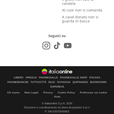
candela
Al cuor non si comanda
A caval donato non si
guarda in bocca
Seguici su
LIBERO
VIRGILIO
PAGINEGIALLE
PAGINEGIALLE SHOP
PGCASA
PAGINEBIANCHE
TUTTOCITTÀ
DILEI
SIVIAGGIA
QUIFINANZA
BUONISSIMO
SUPEREVA
Chi siamo
Note Legali
Privacy
Cookie Policy
Preferenze sui cookie
Aiuto
© Italiaonline S.p.A. 2026
Direzione e coordinamento di Libero Acquisition S.á r.l.
P. IVA 03970540963