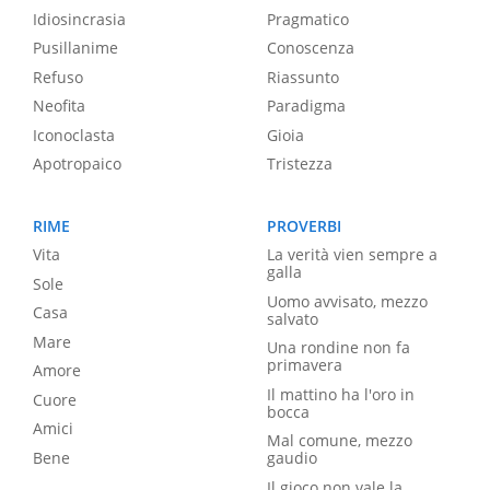
Idiosincrasia
Pragmatico
Pusillanime
Conoscenza
Refuso
Riassunto
Neofita
Paradigma
Iconoclasta
Gioia
Apotropaico
Tristezza
RIME
PROVERBI
Vita
La verità vien sempre a
galla
Sole
Uomo avvisato, mezzo
Casa
salvato
Mare
Una rondine non fa
primavera
Amore
Il mattino ha l'oro in
Cuore
bocca
Amici
Mal comune, mezzo
Bene
gaudio
Il gioco non vale la