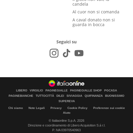
candela
Al cuor non si comanda
A caval donato non si
guarda in bocca
Seguici su
LIBERO
VIRGILIO
PAGINEGIALLE
PAGINEGIALLE SHOP
PGCASA
PAGINEBIANCHE
TUTTOCITTÀ
DILEI
SIVIAGGIA
QUIFINANZA
BUONISSIMO
SUPEREVA
Chi siamo
Note Legali
Privacy
Cookie Policy
Preferenze sui cookie
Aiuto
© Italiaonline S.p.A. 2026
Direzione e coordinamento di Libero Acquisition S.á r.l.
P. IVA 03970540963