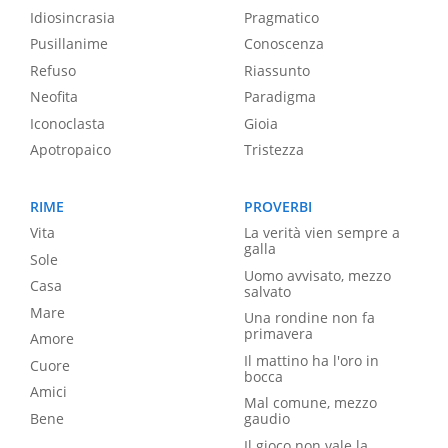
Idiosincrasia
Pragmatico
Pusillanime
Conoscenza
Refuso
Riassunto
Neofita
Paradigma
Iconoclasta
Gioia
Apotropaico
Tristezza
RIME
PROVERBI
Vita
La verità vien sempre a
galla
Sole
Uomo avvisato, mezzo
Casa
salvato
Mare
Una rondine non fa
primavera
Amore
Il mattino ha l'oro in
Cuore
bocca
Amici
Mal comune, mezzo
Bene
gaudio
Il gioco non vale la