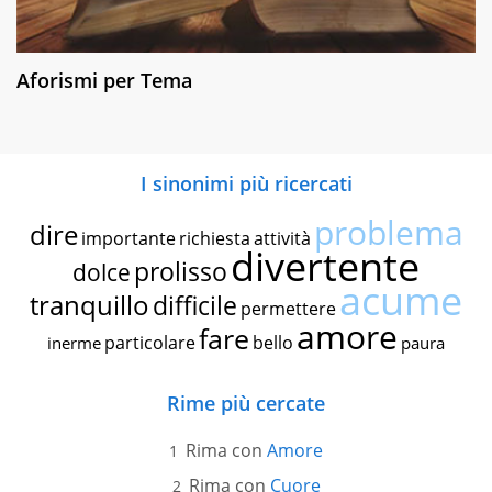
Aforismi per Tema
I sinonimi più ricercati
problema
dire
importante
richiesta
attività
divertente
prolisso
dolce
acume
tranquillo
difficile
permettere
amore
fare
particolare
bello
inerme
paura
Rime più cercate
Rima con
Amore
Rima con
Cuore