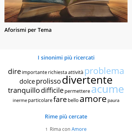
Aforismi per Tema
I sinonimi più ricercati
problema
dire
importante
richiesta
attività
divertente
prolisso
dolce
acume
tranquillo
difficile
permettere
amore
fare
particolare
bello
inerme
paura
Rime più cercate
Rima con
Amore