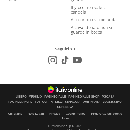
Il gioco non vale la
candela
Al cuor non si comanda
A caval donato non si
guarda in bocca
Seguici su
LIBERO
VIRGILIO
PAGINEGIALLE
PAGINEGIALLE SHOP
PGCASA
PAGINEBIANCHE
TUTTOCITTÀ
DILEI
SIVIAGGIA
QUIFINANZA
BUONISSIMO
SUPEREVA
Chi siamo
Note Legali
Privacy
Cookie Policy
Preferenze sui cookie
Aiuto
© Italiaonline S.p.A. 2026