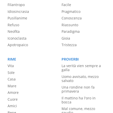
Filantropo
Facile
Idiosincrasia
Pragmatico
Pusillanime
Conoscenza
Refuso
Riassunto
Neofita
Paradigma
Iconoclasta
Gioia
Apotropaico
Tristezza
RIME
PROVERBI
Vita
La verità vien sempre a
galla
Sole
Uomo avvisato, mezzo
Casa
salvato
Mare
Una rondine non fa
primavera
Amore
Il mattino ha l'oro in
Cuore
bocca
Amici
Mal comune, mezzo
Bene
gaudio