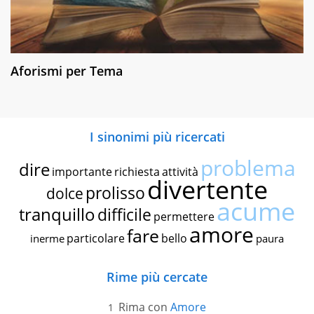
Aforismi per Tema
I sinonimi più ricercati
problema
dire
importante
richiesta
attività
divertente
prolisso
dolce
acume
tranquillo
difficile
permettere
amore
fare
particolare
bello
inerme
paura
Rime più cercate
Rima con
Amore