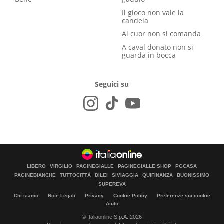
Il gioco non vale la
candela
Al cuor non si comanda
A caval donato non si
guarda in bocca
Seguici su
LIBERO
VIRGILIO
PAGINEGIALLE
PAGINEGIALLE SHOP
PGCASA
PAGINEBIANCHE
TUTTOCITTÀ
DILEI
SIVIAGGIA
QUIFINANZA
BUONISSIMO
SUPEREVA
Chi siamo
Note Legali
Privacy
Cookie Policy
Preferenze sui cookie
Aiuto
© Italiaonline S.p.A. 2026