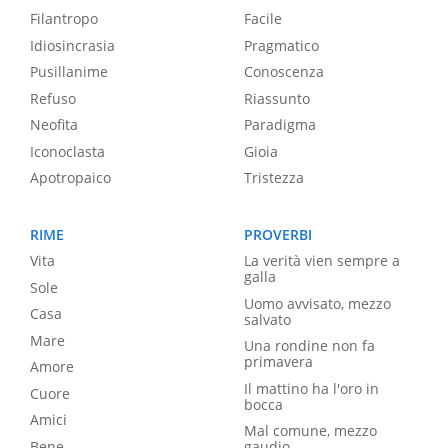
Filantropo
Facile
Idiosincrasia
Pragmatico
Pusillanime
Conoscenza
Refuso
Riassunto
Neofita
Paradigma
Iconoclasta
Gioia
Apotropaico
Tristezza
RIME
PROVERBI
Vita
La verità vien sempre a
galla
Sole
Uomo avvisato, mezzo
Casa
salvato
Mare
Una rondine non fa
primavera
Amore
Il mattino ha l'oro in
Cuore
bocca
Amici
Mal comune, mezzo
Bene
gaudio