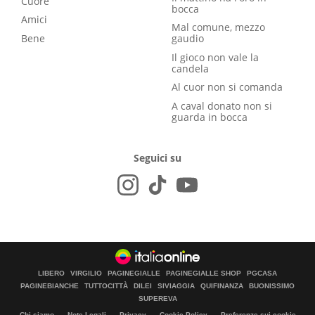
Cuore
bocca
Amici
Mal comune, mezzo
Bene
gaudio
Il gioco non vale la
candela
Al cuor non si comanda
A caval donato non si
guarda in bocca
Seguici su
LIBERO
VIRGILIO
PAGINEGIALLE
PAGINEGIALLE SHOP
PGCASA
PAGINEBIANCHE
TUTTOCITTÀ
DILEI
SIVIAGGIA
QUIFINANZA
BUONISSIMO
SUPEREVA
Chi siamo
Note Legali
Privacy
Cookie Policy
Preferenze sui cookie