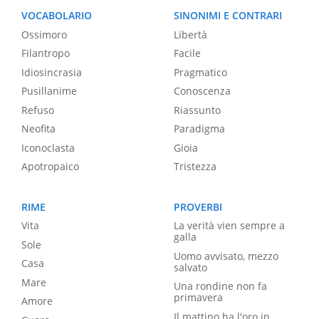
VOCABOLARIO
SINONIMI E CONTRARI
Ossimoro
Libertà
Filantropo
Facile
Idiosincrasia
Pragmatico
Pusillanime
Conoscenza
Refuso
Riassunto
Neofita
Paradigma
Iconoclasta
Gioia
Apotropaico
Tristezza
RIME
PROVERBI
Vita
La verità vien sempre a
galla
Sole
Uomo avvisato, mezzo
Casa
salvato
Mare
Una rondine non fa
primavera
Amore
Il mattino ha l'oro in