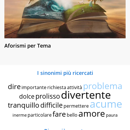
Aforismi per Tema
I sinonimi più ricercati
problema
dire
importante
richiesta
attività
divertente
prolisso
dolce
acume
tranquillo
difficile
permettere
amore
fare
particolare
bello
inerme
paura